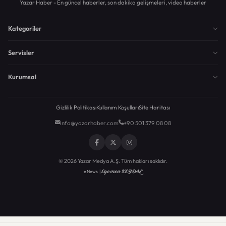
Yazar Haber - En güncel haberler, son dakika gelişmeleri, video haberler
Kategoriler
Servisler
Kurumsal
Gizlilik Politikası
Kullanım Koşulları
Site Haritası
info@yazarhaber.com
+90 501 379 08 08
© 2026 Yazar Medya A.Ş. Tüm hakları saklıdır.
Egemen KEYDAL
eNews |