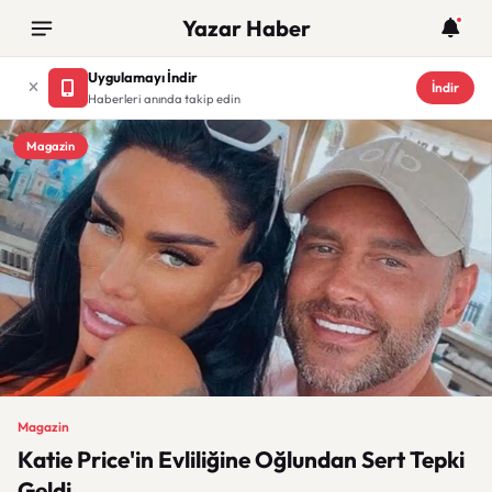
Yazar Haber
Uygulamayı İndir
İndir
Haberleri anında takip edin
Magazin
Magazin
Katie Price'in Evliliğine Oğlundan Sert Tepki
Geldi