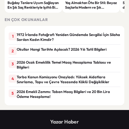
Buğday Tenlere Uyum Sağlayan
Yaş Almaktan Öte Bir Stil: Beyaz
Sav
En Şık Saç Renkleriyle Işıltılı Bir
Saçlarla Modern ve Şık
döne
Görünüm
Görünüm Önerileri
çatı
EN ÇOK OKUNANLAR
1972 İrlanda Fotoğrafı Yeniden Gündemde Sevgilisi İçin Silaha
1
Sarılan Kadın Kimdir?
Okullar Hangi Tarihte Açılacak? 2026 Yılı Tatil Bilgileri
2
2026 Ocak Emeklilik Temel Maaş Hesaplama Tablosu ve
3
Bilgileri
Torba Kanun Komisyonu Onayladı: Yüksek Aidatlara
4
Sınırlama, Tapu ve Çevre Yasasında Köklü Değişiklikler
2026 Emekli Zammı: Taban Maaş Bilgileri ve 20 Bin Lira
5
Ödeme Hesaplama!
Yazar Haber