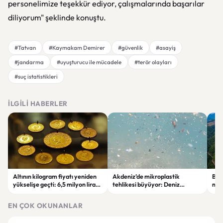
personelimize teşekkür ediyor, çalışmalarında başarılar
diliyorum" şeklinde konuştu.
#Tatvan
#Kaymakam Demirer
#güvenlik
#asayiş
#jandarma
#uyuşturucu ile mücadele
#terör olayları
#suç istatistikleri
İLGILI HABERLER
Altının kilogram fiyatı yeniden
Akdeniz’de mikroplastik
Bur
yükselişe geçti: 6,5 milyon lirayı
tehlikesi büyüyor: Deniz
mad
aştı
canlıları ve insan sağlığı risk
veri
altında
EN ÇOK OKUNANLAR