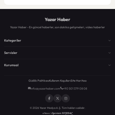
Yazar Haber
Yazar Haber - En güncel haberler, son dakika gelişmeleri, video haberler
Kategoriler
Servisler
Kurumsal
Gizlilik Politikası
Kullanım Koşulları
Site Haritası
info@yazarhaber.com
+90 501 379 08 08
© 2026 Yazar Medya A.Ş. Tüm hakları saklıdır.
Egemen KEYDAL
eNews |