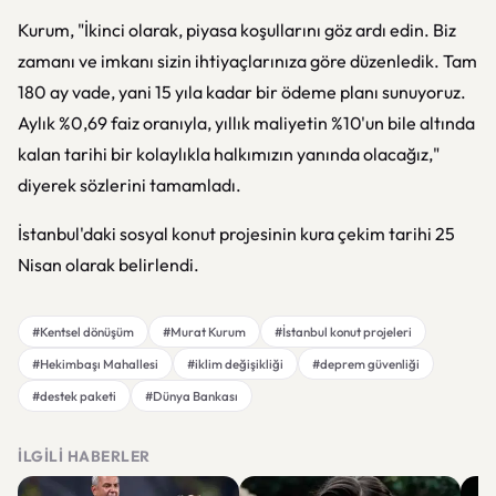
Kurum, "İkinci olarak, piyasa koşullarını göz ardı edin. Biz
zamanı ve imkanı sizin ihtiyaçlarınıza göre düzenledik. Tam
180 ay vade, yani 15 yıla kadar bir ödeme planı sunuyoruz.
Aylık %0,69 faiz oranıyla, yıllık maliyetin %10'un bile altında
kalan tarihi bir kolaylıkla halkımızın yanında olacağız,"
diyerek sözlerini tamamladı.
İstanbul'daki sosyal konut projesinin kura çekim tarihi 25
Nisan olarak belirlendi.
#Kentsel dönüşüm
#Murat Kurum
#İstanbul konut projeleri
#Hekimbaşı Mahallesi
#iklim değişikliği
#deprem güvenliği
#destek paketi
#Dünya Bankası
İLGILI HABERLER