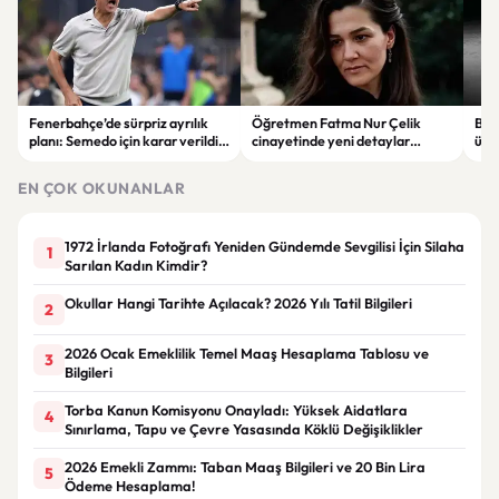
Fenerbahçe’de sürpriz ayrılık
Öğretmen Fatma Nur Çelik
Buga
planı: Semedo için karar verildi
cinayetinde yeni detaylar
üre
iddiası
ortaya çıktı: Saldırgan
öğrencinin geçmişi dikkat çekti
EN ÇOK OKUNANLAR
1972 İrlanda Fotoğrafı Yeniden Gündemde Sevgilisi İçin Silaha
1
Sarılan Kadın Kimdir?
Okullar Hangi Tarihte Açılacak? 2026 Yılı Tatil Bilgileri
2
2026 Ocak Emeklilik Temel Maaş Hesaplama Tablosu ve
3
Bilgileri
Torba Kanun Komisyonu Onayladı: Yüksek Aidatlara
4
Sınırlama, Tapu ve Çevre Yasasında Köklü Değişiklikler
2026 Emekli Zammı: Taban Maaş Bilgileri ve 20 Bin Lira
5
Ödeme Hesaplama!