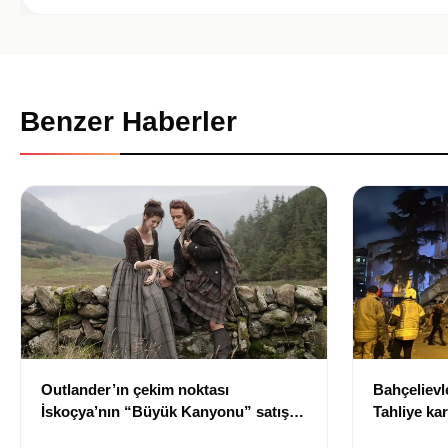
Benzer Haberler
Outlander’ın çekim noktası
Bahçelievle
İskoçya’nın “Büyük Kanyonu” satışa
Tahliye kar
çıkarıldı