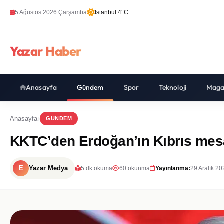
5 Ağustos 2026 Çarşamba
İstanbul 4°C
Yazar Haber
Anasayfa
Gündem
Spor
Teknoloji
Maga
Anasayfa
GUNDEM
KKTC’den Erdoğan’ın Kıbrıs mesajl
E
Yazar Medya
5 dk okuma
60 okunma
Yayınlanma:
29 Aralık 2