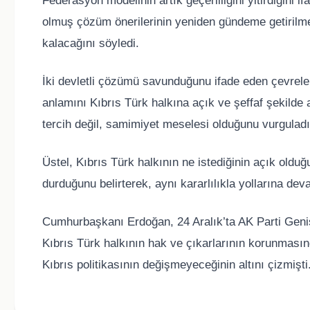
Federasyon modelinin artık geçerliliğini yitirdiğini
olmuş çözüm önerilerinin yeniden gündeme getirilme
kalacağını söyledi.
İki devletli çözümü savunduğunu ifade eden çevreler
anlamını Kıbrıs Türk halkına açık ve şeffaf şekilde
tercih değil, samimiyet meselesi olduğunu vurguladı
Üstel, Kıbrıs Türk halkının ne istediğinin açık old
durduğunu belirterek, aynı kararlılıkla yollarına deva
Cumhurbaşkanı Erdoğan, 24 Aralık’ta AK Parti Geniş
Kıbrıs Türk halkının hak ve çıkarlarının korunmasın
Kıbrıs politikasının değişmeyeceğinin altını çizmişti