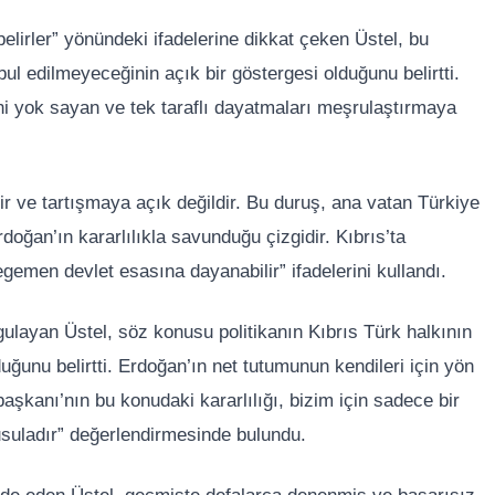
elirler” yönündeki ifadelerine dikkat çeken Üstel, bu
l edilmeyeceğinin açık bir göstergesi olduğunu belirtti.
ni yok sayan ve tek taraflı dayatmaları meşrulaştırmaya
r ve tartışmaya açık değildir. Bu duruş, ana vatan Türkiye
ğan’ın kararlılıkla savunduğu çizgidir. Kıbrıs’ta
egemen devlet esasına dayanabilir” ifadelerini kullandı.
gulayan Üstel, söz konusu politikanın Kıbrıs Türk halkının
unu belirtti. Erdoğan’ın net tutumunun kendileri için yön
şkanı’nın bu konudaki kararlılığı, bizim için sadece bir
pusuladır” değerlendirmesinde bulundu.