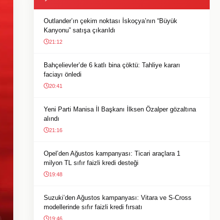
Outlander’ın çekim noktası İskoçya’nın “Büyük
Kanyonu” satışa çıkarıldı
21:12
Bahçelievler’de 6 katlı bina çöktü: Tahliye kararı
faciayı önledi
20:41
Yeni Parti Manisa İl Başkanı İlksen Özalper gözaltına
alındı
21:16
Opel’den Ağustos kampanyası: Ticari araçlara 1
milyon TL sıfır faizli kredi desteği
19:48
Suzuki’den Ağustos kampanyası: Vitara ve S-Cross
modellerinde sıfır faizli kredi fırsatı
19:46