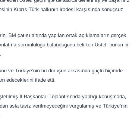
 ifade eden Üstel, geçmişte defalarca denenmiş ve başarısız
sinin Kıbrıs Türk halkının iradesi karşısında sonuçsuz
in, BM çatısı altında yapılan ortak açıklamaların gerçek
 anlatma sorumluluğu bulunduğunu belirten Üstel, bunun bir
.
uğunu ve Türkiye’nin bu duruşun arkasında güçlü biçimde
m edeceklerini ifade etti.
letilmiş İl Başkanları Toplantısı’nda yaptığı konuşmada,
dan asla taviz verilmeyeceğini vurgulamış ve Türkiye’nin
.