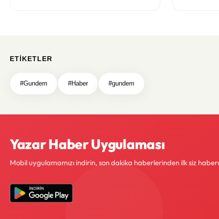
ETIKETLER
#Gundem
#Haber
#gundem
Yazar Haber Uygulaması
Mobil uygulamamızı indirin, son dakika haberlerinden ilk siz haber