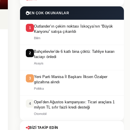
EN ÇOK OKUNANLAR
Outlander’ın çekim noktası İskoçya’nın “Büyük
1
Kanyonu” satışa çıkarıldı
Bilim
Bahçelievler’de 6 katlı bina çöktü: Tahliye kararı
2
faciayı önledi
Asayis
Yeni Parti Manisa İl Başkanı İlksen Özalper
3
gözaltına alındı
Politika
Opel’den Ağustos kampanyası: Ticari araçlara 1
4
milyon TL sıfır faizli kredi desteği
Otomobil
BIZI TAKIP EDIN