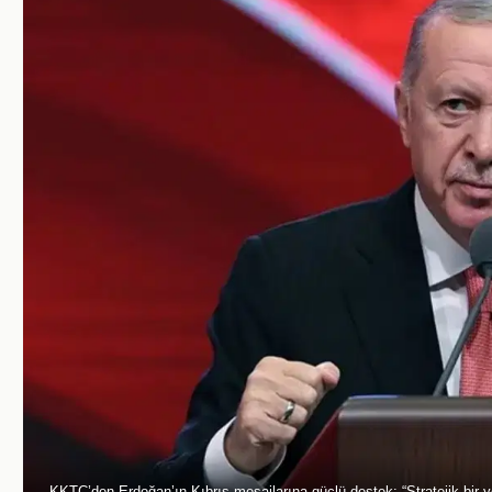
KKTC’den Erdoğan’ın Kıbrıs mesajlarına güçlü destek: “Stratejik bir yo