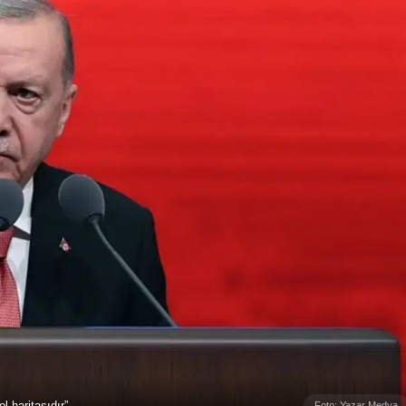
l haritasıdır”
Foto: Yazar Medya