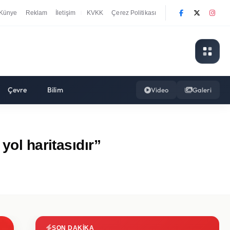
Künye
Reklam
İletişim
KVKK
Çerez Politikası
|
Çevre
Bilim
Video
Galeri
yol haritasıdır”
SON DAKIKA