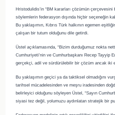
Hristodulidis’in “BM kararları çözümün çerçevesini b
söylemlerin federasyon dışında hiçbir seçeneğin kabu
Bu yaklaşımın, Kıbrıs Türk halkının egemen eşitliği
çalışan bir tutum olduğunu dile getirdi.
Üstel açıklamasında, “Bizim durduğumuz nokta netti
Cumhuriyeti’nin ve Cumhurbaşkanı Recep Tayyip Erdo
gerçekçi, adil ve sürdürülebilir bir çözüm ancak iki 
Bu yaklaşımın geçici ya da taktiksel olmadığını vur
tarihsel mücadelesinden ve meşru iradesinden doğduğ
belirleyici olduğunu söyleyen Üstel, “Sayın Cumhurba
siyasi tez değil, yolumuzu aydınlatan stratejik bir 