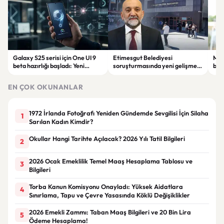
Galaxy S25 serisi için One UI 9
Etimesgut Belediyesi
Moto
beta hazırlığı başladı: Yeni
soruşturmasında yeni gelişme:
bek
güncelleme yolda
Başkan Yardımcısı Mutlu
tari
Kerimoğlu'nun testi pozitif çıktı
EN ÇOK OKUNANLAR
1972 İrlanda Fotoğrafı Yeniden Gündemde Sevgilisi İçin Silaha
1
Sarılan Kadın Kimdir?
Okullar Hangi Tarihte Açılacak? 2026 Yılı Tatil Bilgileri
2
2026 Ocak Emeklilik Temel Maaş Hesaplama Tablosu ve
3
Bilgileri
Torba Kanun Komisyonu Onayladı: Yüksek Aidatlara
4
Sınırlama, Tapu ve Çevre Yasasında Köklü Değişiklikler
2026 Emekli Zammı: Taban Maaş Bilgileri ve 20 Bin Lira
5
Ödeme Hesaplama!