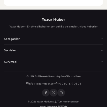
Yazar Haber
Yazar Haber - En güncel haberler, son dakika gelişmeleri, video haberler
Kategoriler
Servisler
Kurumsal
Gizlilik Politikası
Kullanım Koşulları
Site Haritası
info@yazarhaber.com
+90 501 379 08 08
© 2026 Yazar Medya A.Ş. Tüm hakları saklıdır.
Egemen KEYDAL
eNews |