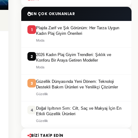
EN ÇOK OKUNANLAR
Plajda Zarif ve Şık Görünüm: Her Tarza Uygun
1
Kadın Plaj Giyim Önerileri
Moda
2026 Kadın Plaj Giyim Trendleri: Şıklık ve
2
Konforu Bir Araya Getiren Modeller
Moda
Güzellik Dünyasında Yeni Dönem: Teknoloji
3
Destekli Bakım Ürünleri ve Yenilikçi Çözümler
Güzellik
Doğal Işıltının Sırrı: Cilt, Saç ve Makyaj İçin En
4
Etkili Güzellik Ürünleri
Güzellik
BIZI TAKIP EDIN