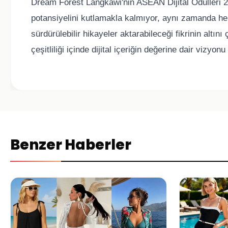
Dream Forest Langkawi'nin ASEAN Dijital Ödülleri 2
potansiyelini kutlamakla kalmıyor, aynı zamanda her 
sürdürülebilir hikayeler aktarabileceği fikrinin altı
çeşitliliği içinde dijital içeriğin değerine dair vizy
Benzer Haberler