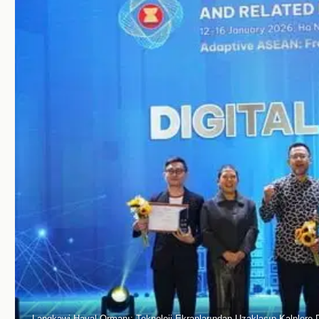
Langkawi Hayal Ormanı: Teknoloji Ekranlarından Uzaklaşıp Kalplere