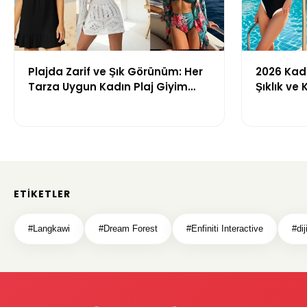
Plajda Zarif ve Şık Görünüm: Her
2026 Kadı
Tarza Uygun Kadın Plaj Giyim
Şıklık ve
Önerileri
Getiren M
ETIKETLER
#Langkawi
#Dream Forest
#Enfiniti Interactive
#di