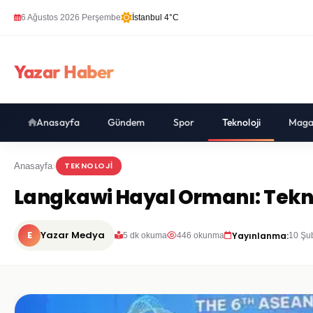
6 Ağustos 2026 Perşembe
İstanbul 4°C
Yazar Haber
Anasayfa
Gündem
Spor
Teknoloji
Maga
TEKNOLOJI
Anasayfa
Langkawi Hayal Ormanı: Tekno
E
Yazar Medya
Yayınlanma:
5 dk okuma
446 okunma
10 Şu