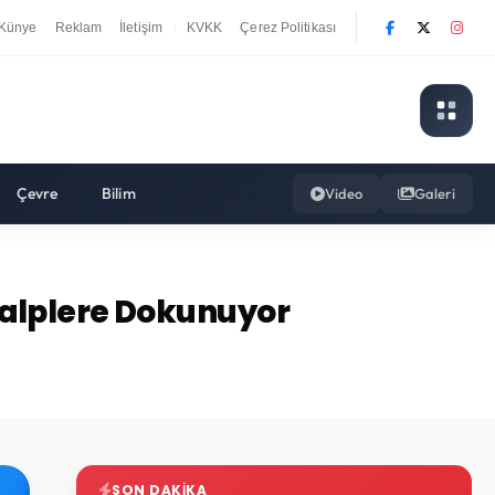
Künye
Reklam
İletişim
KVKK
Çerez Politikası
|
Çevre
Bilim
Video
Galeri
Kalplere Dokunuyor
SON DAKIKA