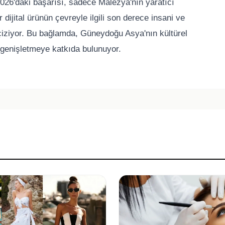
026'daki başarısı, sadece Malezya'nın yaratıcı
dijital ürünün çevreyle ilgili son derece insani ve
nı çiziyor. Bu bağlamda, Güneydoğu Asya'nın kültürel
onu genişletmeye katkıda bulunuyor.