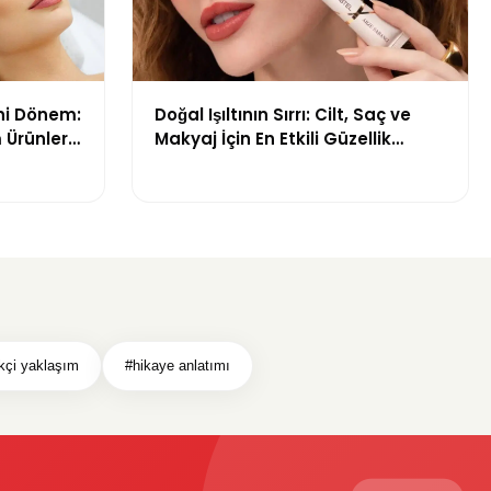
ni Dönem:
Doğal Işıltının Sırrı: Cilt, Saç ve
 Ürünleri
Makyaj İçin En Etkili Güzellik
Ürünleri
ikçi yaklaşım
#hikaye anlatımı