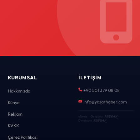
KURUMSAL
İLETIŞIM
+90 501 379 08 08
Hakkımızda
info@yazarhaber.com
Künye
Reklam
KEYDAL
eNews · Geliştirici
·
KEYDAL
Developer
KVKK
Çerez Politikası