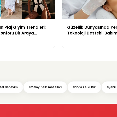
n Plaj Giyim Trendleri:
Güzellik Dünyasında Ye
 Konforu Bir Araya
Teknoloji Destekli Bakım
odeller
ve Yenilikçi Çözümler
jital deneyim
#Malay halk masalları
#doğa ile kültür
#yenil