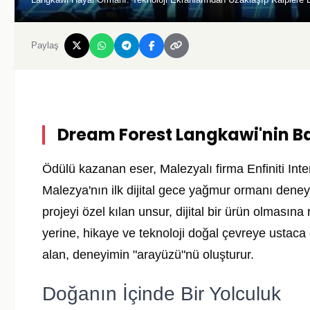
Paylaş
Dream Forest Langkawi'nin Ba
Ödülü kazanan eser, Malezyalı firma Enfiniti Int
Malezya'nın ilk dijital gece yağmur ormanı dene
projeyi özel kılan unsur, dijital bir ürün olma
yerine, hikaye ve teknoloji doğal çevreye ustaca en
alan, deneyimin "arayüzü"nü oluşturur.
Doğanın İçinde Bir Yolculuk