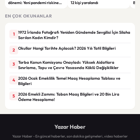
dönemi: Yeni pandemi riskine
12 kişi yaralandı
Bel
karşı erken uyarı sistemi
yaşa
geliştiriliyor
EN ÇOK OKUNANLAR
1972 İrlanda Fotoğrafı Yeniden Gündemde Sevgilisi İçin Silaha
1
Sarılan Kadın Kimdir?
Okullar Hangi Tarihte Açılacak? 2026 Yılı Tatil Bilgileri
2
Torba Kanun Komisyonu Onayladı: Yüksek Aidatlara
3
Sınırlama, Tapu ve Çevre Yasasında Köklü Değişiklikler
2026 Ocak Emeklilik Temel Maaş Hesaplama Tablosu ve
4
Bilgileri
2026 Emekli Zammı: Taban Maaş Bilgileri ve 20 Bin Lira
5
Ödeme Hesaplama!
Yazar Haber
Yazar Haber - En güncel haberler, son dakika gelişmeleri, video haberler