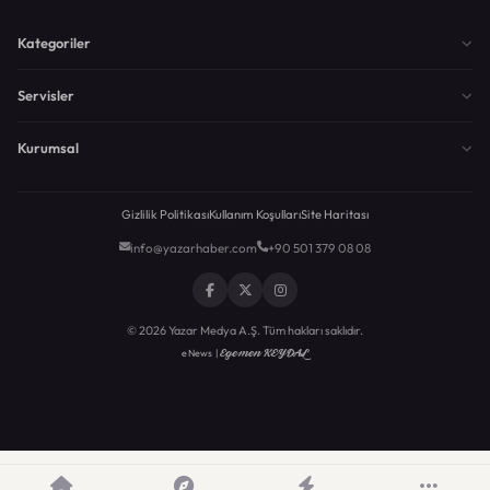
Kategoriler
Servisler
Kurumsal
Gizlilik Politikası
Kullanım Koşulları
Site Haritası
info@yazarhaber.com
+90 501 379 08 08
© 2026 Yazar Medya A.Ş. Tüm hakları saklıdır.
Egemen KEYDAL
eNews |