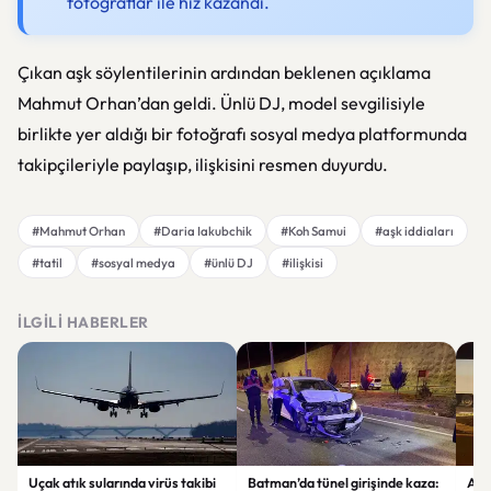
fotoğraflar ile hız kazandı.
Çıkan aşk söylentilerinin ardından beklenen açıklama
Mahmut Orhan’dan geldi. Ünlü DJ, model sevgilisiyle
birlikte yer aldığı bir fotoğrafı sosyal medya platformunda
takipçileriyle paylaşıp, ilişkisini resmen duyurdu.
#Mahmut Orhan
#Daria Iakubchik
#Koh Samui
#aşk iddiaları
#tatil
#sosyal medya
#ünlü DJ
#ilişkisi
İLGILI HABERLER
Uçak atık sularında virüs takibi
Batman’da tünel girişinde kaza:
Ada