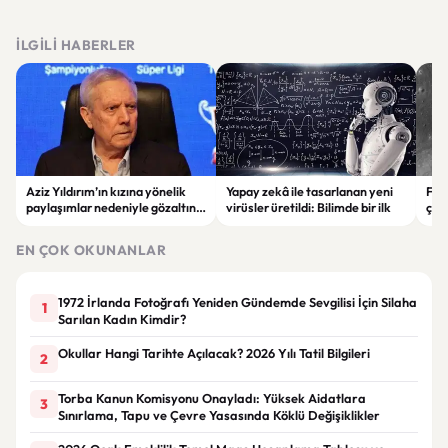
İLGILI HABERLER
Aziz Yıldırım’ın kızına yönelik
Yapay zekâ ile tasarlanan yeni
Falc
paylaşımlar nedeniyle gözaltına
virüsler üretildi: Bilimde bir ilk
çar
alınan şüpheli için tutuklama
gör
talebi
EN ÇOK OKUNANLAR
1972 İrlanda Fotoğrafı Yeniden Gündemde Sevgilisi İçin Silaha
1
Sarılan Kadın Kimdir?
Okullar Hangi Tarihte Açılacak? 2026 Yılı Tatil Bilgileri
2
Torba Kanun Komisyonu Onayladı: Yüksek Aidatlara
3
Sınırlama, Tapu ve Çevre Yasasında Köklü Değişiklikler