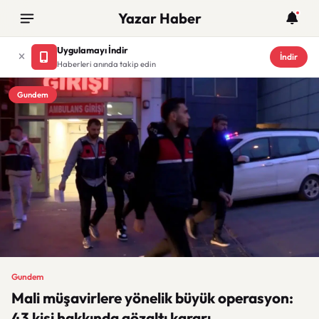
Yazar Haber
Uygulamayı İndir
İndir
Haberleri anında takip edin
Gundem
Gundem
Mali müşavirlere yönelik büyük operasyon:
43 kişi hakkında gözaltı kararı