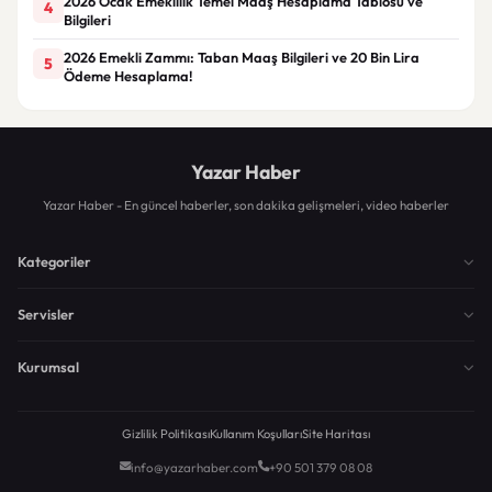
2026 Ocak Emeklilik Temel Maaş Hesaplama Tablosu ve
4
Bilgileri
2026 Emekli Zammı: Taban Maaş Bilgileri ve 20 Bin Lira
5
Ödeme Hesaplama!
Yazar Haber
Yazar Haber - En güncel haberler, son dakika gelişmeleri, video haberler
Kategoriler
Servisler
Kurumsal
Gizlilik Politikası
Kullanım Koşulları
Site Haritası
info@yazarhaber.com
+90 501 379 08 08