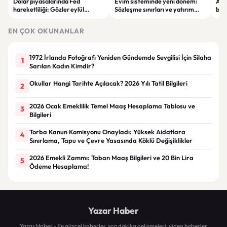
Dolar piyasalarında Fed
Evim sisteminde yeni dönem:
Alta
hareketliliği: Gözler eylül
Sözleşme sınırları ve yatırım
bell
ayındaki faiz kararında
kuralları değişti
Bil
duy
EN ÇOK OKUNANLAR
1972 İrlanda Fotoğrafı Yeniden Gündemde Sevgilisi İçin Silaha
1
Sarılan Kadın Kimdir?
Okullar Hangi Tarihte Açılacak? 2026 Yılı Tatil Bilgileri
2
2026 Ocak Emeklilik Temel Maaş Hesaplama Tablosu ve
3
Bilgileri
Torba Kanun Komisyonu Onayladı: Yüksek Aidatlara
4
Sınırlama, Tapu ve Çevre Yasasında Köklü Değişiklikler
2026 Emekli Zammı: Taban Maaş Bilgileri ve 20 Bin Lira
5
Ödeme Hesaplama!
Yazar Haber
Yazar Haber - En güncel haberler, son dakika gelişmeleri, video haberler