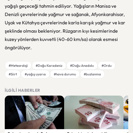
yağışlı geçeceği tahmin ediliyor. Yağışların Manisa ve
Denizli çevrelerinde yağmur ve sağanak, Afyonkarahisar,
Uşak ve Kütahya çevrelerinde karla karışık yağmur ve kar
şeklinde olması bekleniyor. Rüzgarın kıyı kesimlerinde
kuzey yönlerden kuvvetli (40-60 km/sa) olarak esmesi
öngörülüyor.
#Meteoroloji
#Doğu Karadeniz
#Doğu Anadolu
#Ordu
#Siirt
#yağış uyarısı
#hava durumu
#buzlanma
İLGILI HABERLER