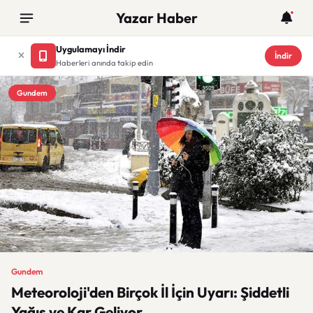
Yazar Haber
Uygulamayı İndir
İndir
Haberleri anında takip edin
Gundem
Gundem
Meteoroloji'den Birçok İl İçin Uyarı: Şiddetli
Yağış ve Kar Geliyor