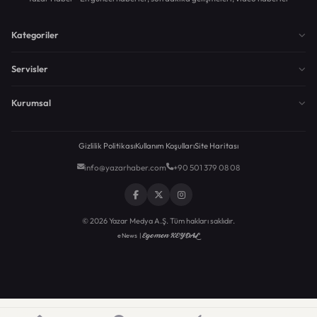
Kategoriler
Servisler
Kurumsal
Gizlilik Politikası
Kullanım Koşulları
Site Haritası
info@yazarhaber.com
+90 501 379 08 08
© 2026 Yazar Medya A.Ş. Tüm hakları saklıdır.
Egemen KEYDAL
eNews |