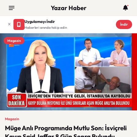
Yazar Haber
Uygulamayı İndir
İndir
Haberleri anında takip edin
Magazin
Magazin
Müge Anlı Programında Mutlu Son: İsviçreli
Kayıp Said Jaffar 8 Gün Sonra Bulundu