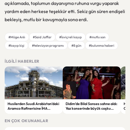
açıklamada, toplumun dayanışma ruhuna vurgu yaparak
yardım eden herkese teşekkür etti. Sekiz gün süren endişeli
bekleyiş, mutlu bir kavuşmayla sona erdi.
#Müge Anlı
#Said Jaffar
#İsviçreli kayıp
#mutlu son
#kayıp kişi
#televizyon programı
#8 gün
#bulunma haberi
İLGILI HABERLER
Husilerden Suudi Arabistan’daki
Didim’de Bilal Sonses sahne aldı:
Hat
Aramco Rafinerisine İHA
Yaz konserinde büyük coşku
Otom
Saldırısı İddiası!
yaşandı
Yar
EN ÇOK OKUNANLAR