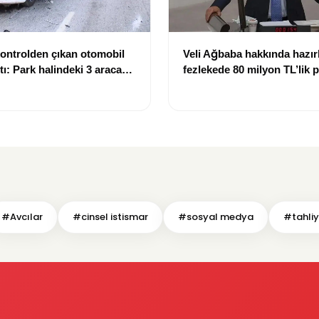
kontrolden çıkan otomobil
Veli Ağbaba hakkında hazır
tı: Park halindeki 3 araca
fezlekede 80 milyon TL’lik p
işi yaralandı
iddiası
#Avcılar
#cinsel istismar
#sosyal medya
#tahli