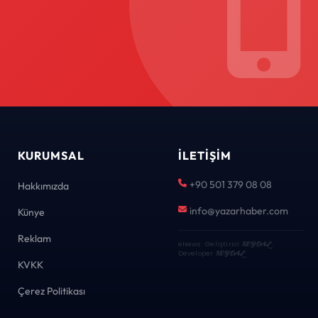
KURUMSAL
İLETIŞIM
+90 501 379 08 08
Hakkımızda
info@yazarhaber.com
Künye
Reklam
eNews · Geliştirici
KEYDAL
·
Developer
KEYDAL
KVKK
Çerez Politikası