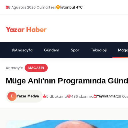
8 Ağustos 2026 Cumartesi
İstanbul 4°C
Yazar Haber
Anasayfa
Gündem
Spor
Teknoloji
Maga
Anasayfa
MAGAZIN
Müge Anlı'nın Programında Günd
5 dk okuma
486 okunma
28 Oca
E
Yazar Medya
Yayınlanma: