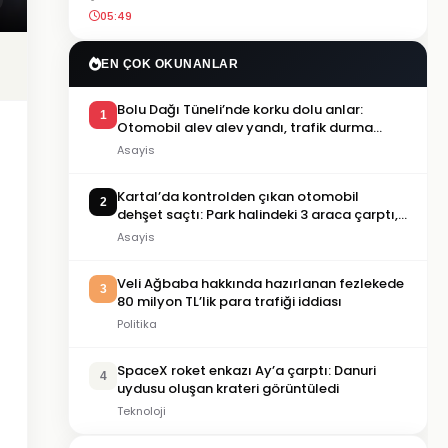
05:49
EN ÇOK OKUNANLAR
Bolu Dağı Tüneli’nde korku dolu anlar:
1
Otomobil alev alev yandı, trafik durma
noktasına geldi
Asayis
Kartal’da kontrolden çıkan otomobil
2
dehşet saçtı: Park halindeki 3 araca çarptı,
2 kişi yaralandı
Asayis
Veli Ağbaba hakkında hazırlanan fezlekede
3
80 milyon TL’lik para trafiği iddiası
Politika
SpaceX roket enkazı Ay’a çarptı: Danuri
4
uydusu oluşan krateri görüntüledi
Teknoloji