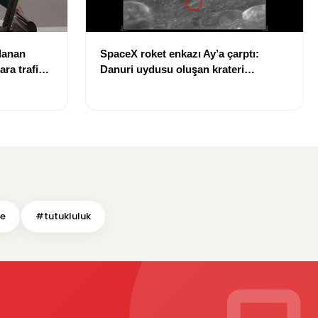
lanan
SpaceX roket enkazı Ay’a çarptı:
ara trafiği
Danuri uydusu oluşan krateri
görüntüledi
ye
#tutukluluk