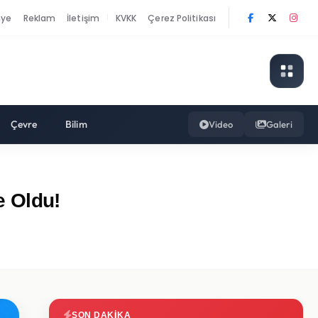
nye
Reklam
İletişim
KVKK
Çerez Politikası
|
Çevre
Bilim
Video
Galeri
e Oldu!
SON DAKIKA