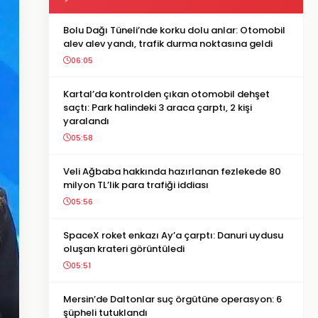
Bolu Dağı Tüneli’nde korku dolu anlar: Otomobil
alev alev yandı, trafik durma noktasına geldi
06:05
Kartal’da kontrolden çıkan otomobil dehşet
saçtı: Park halindeki 3 araca çarptı, 2 kişi
yaralandı
05:58
Veli Ağbaba hakkında hazırlanan fezlekede 80
milyon TL’lik para trafiği iddiası
05:56
SpaceX roket enkazı Ay’a çarptı: Danuri uydusu
oluşan krateri görüntüledi
05:51
Mersin’de Daltonlar suç örgütüne operasyon: 6
şüpheli tutuklandı