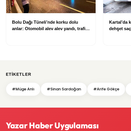
Bolu Dağı Tüneli’nde korku dolu
Kartal’da 
anlar: Otomobil alev alev yandı, trafik
dehşet saç
durma noktasına geldi
çarptı, 2 k
ETIKETLER
#Müge Anlı
#Sinan Sardoğan
#Arife Gökçe
Yazar Haber Uygulaması