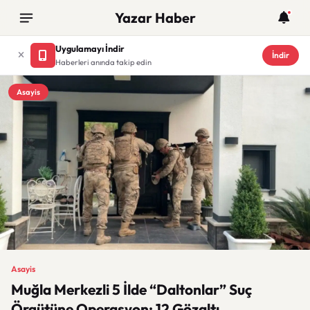
Yazar Haber
Uygulamayı İndir
İndir
Haberleri anında takip edin
Asayis
Asayis
Muğla Merkezli 5 İlde “Daltonlar” Suç
Örgütüne Operasyon: 12 Gözaltı