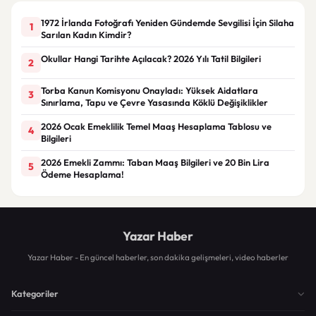
1972 İrlanda Fotoğrafı Yeniden Gündemde Sevgilisi İçin Silaha
1
Sarılan Kadın Kimdir?
Okullar Hangi Tarihte Açılacak? 2026 Yılı Tatil Bilgileri
2
Torba Kanun Komisyonu Onayladı: Yüksek Aidatlara
3
Sınırlama, Tapu ve Çevre Yasasında Köklü Değişiklikler
2026 Ocak Emeklilik Temel Maaş Hesaplama Tablosu ve
4
Bilgileri
2026 Emekli Zammı: Taban Maaş Bilgileri ve 20 Bin Lira
5
Ödeme Hesaplama!
Yazar Haber
Yazar Haber - En güncel haberler, son dakika gelişmeleri, video haberler
Kategoriler