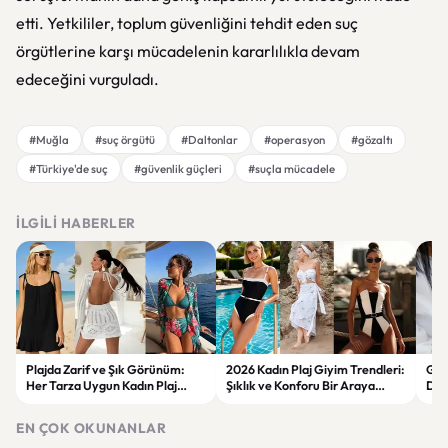
etti. Yetkililer, toplum güvenliğini tehdit eden suç
örgütlerine karşı mücadelenin kararlılıkla devam
edeceğini vurguladı.
#Muğla
#suç örgütü
#Daltonlar
#operasyon
#gözaltı
#Türkiye'de suç
#güvenlik güçleri
#suçla mücadele
İLGILI HABERLER
Plajda Zarif ve Şık Görünüm:
2026 Kadın Plaj Giyim Trendleri:
Güz
Her Tarza Uygun Kadın Plaj
Şıklık ve Konforu Bir Araya
Dön
Giyim Önerileri
Getiren Modeller
Bakı
Çöz
EN ÇOK OKUNANLAR