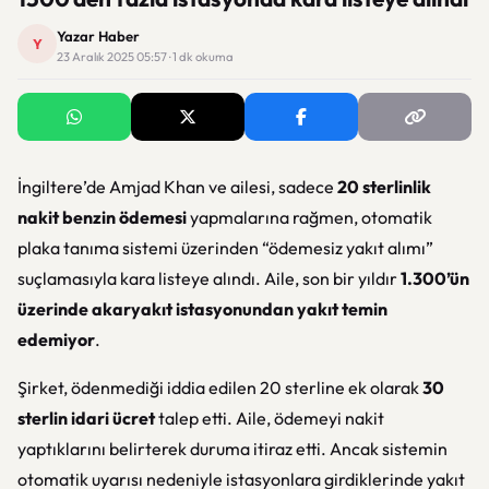
Yazar Haber
Y
23 Aralık 2025 05:57 · 1 dk okuma
İngiltere’de Amjad Khan ve ailesi, sadece
20 sterlinlik
nakit benzin ödemesi
yapmalarına rağmen, otomatik
plaka tanıma sistemi üzerinden “ödemesiz yakıt alımı”
suçlamasıyla kara listeye alındı. Aile, son bir yıldır
1.300’ün
üzerinde akaryakıt istasyonundan yakıt temin
edemiyor
.
Şirket, ödenmediği iddia edilen 20 sterline ek olarak
30
sterlin idari ücret
talep etti. Aile, ödemeyi nakit
yaptıklarını belirterek duruma itiraz etti. Ancak sistemin
otomatik uyarısı nedeniyle istasyonlara girdiklerinde yakıt