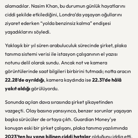
alamadılar. Nasim Khan, bu durumun günlük hayatlarını
ciddi şekilde etkilediğini, Londra’da yaşayan oğullarını
ziyaret ederken “yolda benzinsiz kalma” endişesi
yaşadıklarını söyledi.
Yaklaşık bir yıl süren arabuluculuk sürecinde şirket, plaka
tanıma sistemi verisi ile istasyon çalışanının el yazısı
notunu delil olarak sundu. Ancak not ve kamera
görüntülerinde saat bilgileri birbirini tutmadı; notta aracın
22.28’de ayrıldığı
, kamera kaydında ise
22.31’de hâlâ
yakıt aldığı
görülüyordu.
Sonunda açılan dava sırasında şirket şikayetinden
vazgeçti. Olay basına yansıyınca, benzer sorunlar yaşayan
başka sürücüler de ortaya çıktı. Guardian Money’ye
konuşan eski bir şirket çalışanı, plaka tanıma yazılımında
2023’ten bu yana bilinen ciddi hatalar
olduğunu iddia etti.