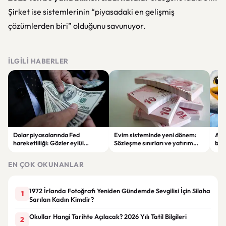
Şirket ise sistemlerinin “piyasadaki en gelişmiş
çözümlerden biri” olduğunu savunuyor.
İLGILI HABERLER
Dolar piyasalarında Fed
Evim sisteminde yeni dönem:
Alta
hareketliliği: Gözler eylül
Sözleşme sınırları ve yatırım
bell
ayındaki faiz kararında
kuralları değişti
Bil
duy
EN ÇOK OKUNANLAR
1972 İrlanda Fotoğrafı Yeniden Gündemde Sevgilisi İçin Silaha
1
Sarılan Kadın Kimdir?
Okullar Hangi Tarihte Açılacak? 2026 Yılı Tatil Bilgileri
2