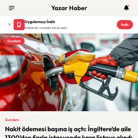
Yazar Haber
Uygulamayı İndir
İndir
Haberleri anında takip edin
Gundem
Gundem
Nakit ödemesi başına iş açtı: İngiltere’de aile
1300’den fazla istasyonda kara listeye alındı