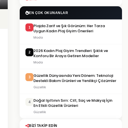
EN ÇOK OKUNANLAR
Plajda Zarif ve Şık Görünüm: Her Tarza
1
Uygun Kadın Plaj Giyim Önerileri
Moda
2026 Kadın Plaj Giyim Trendleri: Şıklık ve
2
Konforu Bir Araya Getiren Modeller
Moda
Güzellik Dünyasında Yeni Dönem: Teknoloji
3
Destekli Bakım Ürünleri ve Yenilikçi Çözümler
Güzellik
Doğal Işıltının Sırrı: Cilt, Saç ve Makyaj İçin
4
En Etkili Güzellik Ürünleri
Güzellik
BIZI TAKIP EDIN