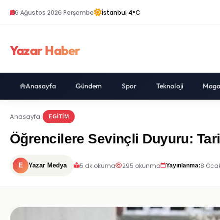
6 Ağustos 2026 Perşembe
İstanbul 4°C
Yazar Haber
Anasayfa
Gündem
Spor
Teknoloji
Maga
Anasayfa
EGITIM
Öğrencilere Sevinçli Duyuru: Tar
5 dk okuma
295 okunma
8 Ocak
E
Yazar Medya
Yayınlanma: