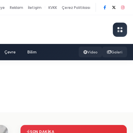
nye
Reklam
İletişim
KVKK
Çerez Politikası
|
Çevre
Bilim
Video
Galeri
SON DAKIKA