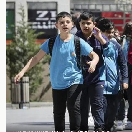
Öğrencilere Sevinçli Duyuru: Tarih Nihayet Açıklandı