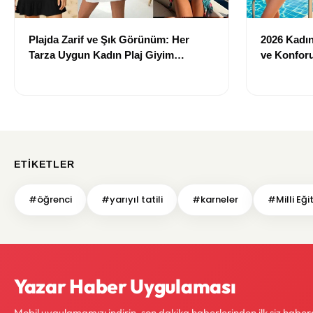
Plajda Zarif ve Şık Görünüm: Her
2026 Kadın 
Tarza Uygun Kadın Plaj Giyim
ve Konforu
Önerileri
Modeller
ETIKETLER
#öğrenci
#yarıyıl tatili
#karneler
#Milli Eği
Yazar Haber Uygulaması
Mobil uygulamamızı indirin, son dakika haberlerinden ilk siz haber