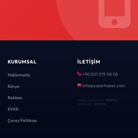
KURUMSAL
İLETIŞIM
+90 501 379 08 08
Hakkımızda
info@yazarhaber.com
Künye
Reklam
eNews · Geliştirici
KEYDAL
·
Developer
KEYDAL
KVKK
Çerez Politikası