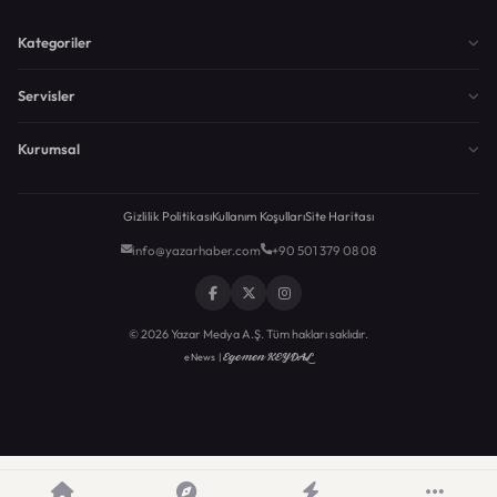
Kategoriler
Servisler
Kurumsal
Gizlilik Politikası
Kullanım Koşulları
Site Haritası
info@yazarhaber.com
+90 501 379 08 08
© 2026 Yazar Medya A.Ş. Tüm hakları saklıdır.
Egemen KEYDAL
eNews |