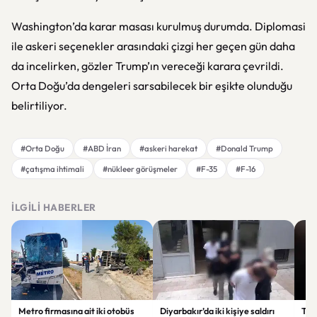
Washington’da karar masası kurulmuş durumda. Diplomasi
ile askeri seçenekler arasındaki çizgi her geçen gün daha
da incelirken, gözler Trump’ın vereceği karara çevrildi.
Orta Doğu’da dengeleri sarsabilecek bir eşikte olunduğu
belirtiliyor.
#Orta Doğu
#ABD İran
#askeri harekat
#Donald Trump
#çatışma ihtimali
#nükleer görüşmeler
#F-35
#F-16
İLGILI HABERLER
Metro firmasına ait iki otobüs
Diyarbakır’da iki kişiye saldırı
Tru