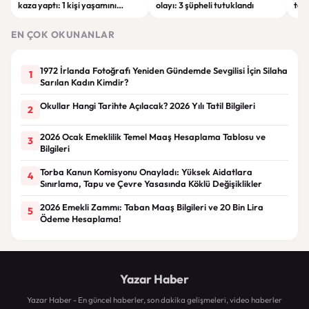
kaza yaptı: 1 kişi yaşamını
olayı: 3 şüpheli tutuklandı
tale
yitirdi, çok sayıda yaralı var
hes
EN ÇOK OKUNANLAR
1972 İrlanda Fotoğrafı Yeniden Gündemde Sevgilisi İçin Silaha
1
Sarılan Kadın Kimdir?
Okullar Hangi Tarihte Açılacak? 2026 Yılı Tatil Bilgileri
2
2026 Ocak Emeklilik Temel Maaş Hesaplama Tablosu ve
3
Bilgileri
Torba Kanun Komisyonu Onayladı: Yüksek Aidatlara
4
Sınırlama, Tapu ve Çevre Yasasında Köklü Değişiklikler
2026 Emekli Zammı: Taban Maaş Bilgileri ve 20 Bin Lira
5
Ödeme Hesaplama!
Yazar Haber
Yazar Haber - En güncel haberler, son dakika gelişmeleri, video haberler