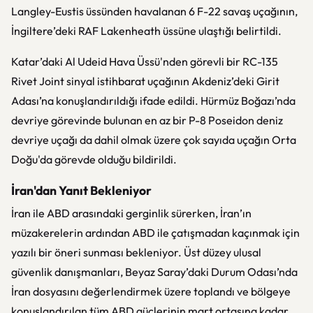
Langley-Eustis üssünden havalanan 6 F-22 savaş uçağının,
İngiltere’deki RAF Lakenheath üssüne ulaştığı belirtildi.
Katar’daki Al Udeid Hava Üssü'nden görevli bir RC-135
Rivet Joint sinyal istihbarat uçağının Akdeniz’deki Girit
Adası’na konuşlandırıldığı ifade edildi. Hürmüz Boğazı’nda
devriye görevinde bulunan en az bir P-8 Poseidon deniz
devriye uçağı da dahil olmak üzere çok sayıda uçağın Orta
Doğu'da görevde olduğu bildirildi.
İran'dan Yanıt Bekleniyor
İran ile ABD arasındaki gerginlik sürerken, İran’ın
müzakerelerin ardından ABD ile çatışmadan kaçınmak için
yazılı bir öneri sunması bekleniyor. Üst düzey ulusal
güvenlik danışmanları, Beyaz Saray’daki Durum Odası’nda
İran dosyasını değerlendirmek üzere toplandı ve bölgeye
konuşlandırılan tüm ABD güçlerinin mart ortasına kadar