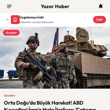
Yazar Haber
Uygulamayı İndir
İndir
Haberleri anında takip edin
Gundem
Gundem
Orta Doğu'da Büyük Harekat! ABD
Kuvvetleri İran'a Hızla İlerliyor: 'Çatışma