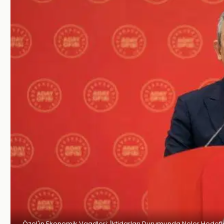
Özel'in Ekonomik Vaadleri: İktidarları Durumunda Neler Hedefl