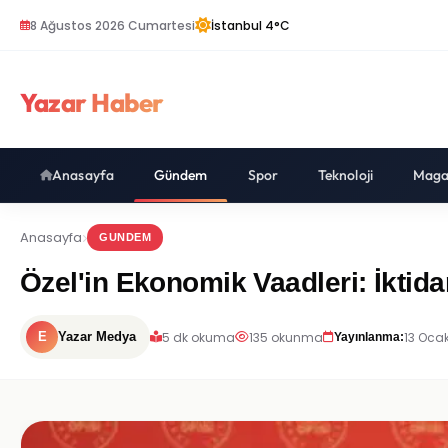
8 Ağustos 2026 Cumartesi
İstanbul 4°C
Yazar Haber
Anasayfa
Gündem
Spor
Teknoloji
Maga
Anasayfa
GUNDEM
Özel'in Ekonomik Vaadleri: İktid
5 dk okuma
135 okunma
13 Ocak
E
Yazar Medya
Yayınlanma: