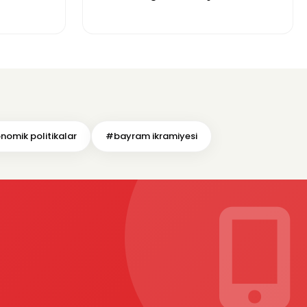
Süslüyor
omik politikalar
#bayram ikramiyesi