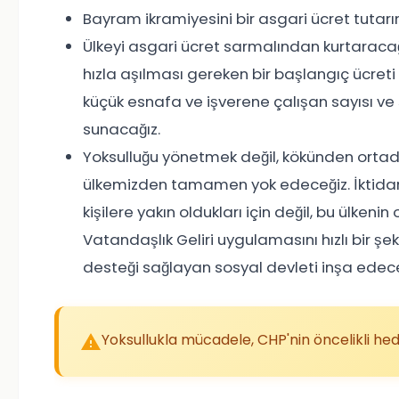
Bayram ikramiyesini bir asgari ücret tutarı
Ülkeyi asgari ücret sarmalından kurtaracağız
hızla aşılması gereken bir başlangıç ücreti o
küçük esnafa ve işverene çalışan sayısı ve 
sunacağız.
Yoksulluğu yönetmek değil, kökünden ortada
ülkemizden tamamen yok edeceğiz. İktidar
kişilere yakın oldukları için değil, bu ülkeni
Vatandaşlık Geliri uygulamasını hızlı bir şek
desteği sağlayan sosyal devleti inşa edece
Yoksullukla mücadele, CHP'nin öncelikli hede