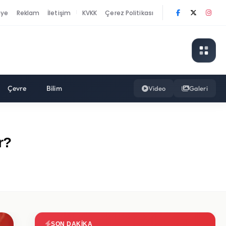
nye
Reklam
İletişim
KVKK
Çerez Politikası
|
Çevre
Bilim
Video
Galeri
r?
SON DAKIKA