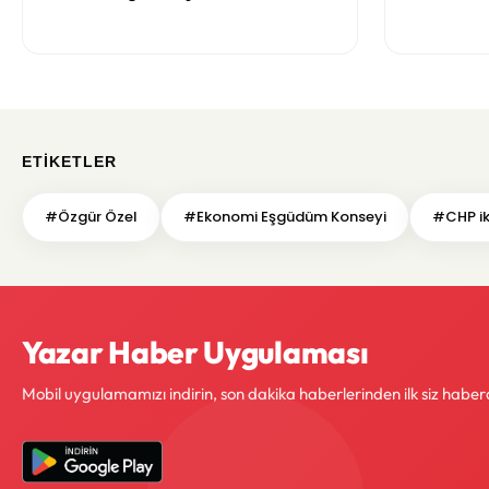
tarçınlı iksir tarifi
Gene kapıla
ETIKETLER
#Özgür Özel
#Ekonomi Eşgüdüm Konseyi
#CHP ik
Yazar Haber Uygulaması
Mobil uygulamamızı indirin, son dakika haberlerinden ilk siz haber