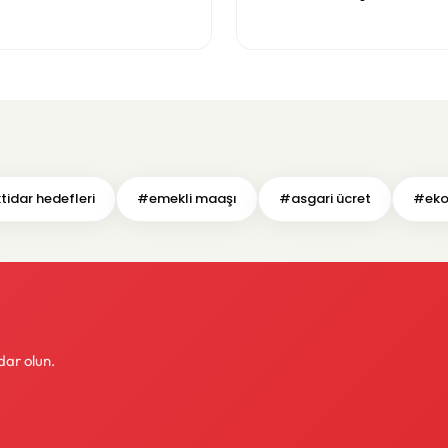
rını açtı
tidar hedefleri
#emekli maaşı
#asgari ücret
#ekon
dar olun.