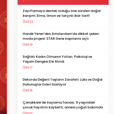
Zayıflamaya destek olduğu öne sürülen doğal
karışım: Elma, limon ve tarçınlı iksir tarifi
20:22
Hande Yener’den Amsterdam’da dikkat çeken
moda projesi: STAR Gene kapılarını açtı
20:19
Sağlıklı Kadın Olmanın Yolları: Psikoloji ve
Yaşam Dengesi Ele Alındı
20:17
Dekorda Değerli Taşların Zarafeti: Lüks ve Doğal
Dokunuşlar Evleri Süslüyor
20:15
Çanakkale’de ilaçlama faciası: 9 yaşındaki
çocuk hayatını kaybetti, annesi yoğun bakımda
20:12