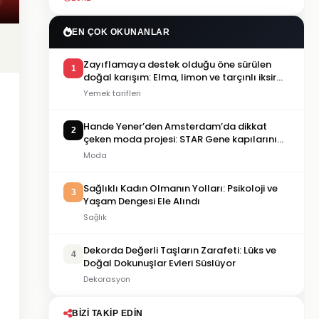
EN ÇOK OKUNANLAR
Zayıflamaya destek olduğu öne sürülen
1
doğal karışım: Elma, limon ve tarçınlı iksir
tarifi
Yemek tarifleri
Hande Yener’den Amsterdam’da dikkat
2
çeken moda projesi: STAR Gene kapılarını
açtı
Moda
Sağlıklı Kadın Olmanın Yolları: Psikoloji ve
3
Yaşam Dengesi Ele Alındı
Sağlık
Dekorda Değerli Taşların Zarafeti: Lüks ve
4
Doğal Dokunuşlar Evleri Süslüyor
Dekorasyon
BIZI TAKIP EDIN