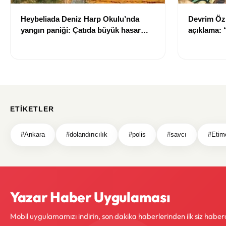
Heybeliada Deniz Harp Okulu’nda
Devrim Öz
yangın paniği: Çatıda büyük hasar
açıklama:
oluştu
ETIKETLER
#Ankara
#dolandırıcılık
#polis
#savcı
#Etim
Yazar Haber Uygulaması
Mobil uygulamamızı indirin, son dakika haberlerinden ilk siz haber