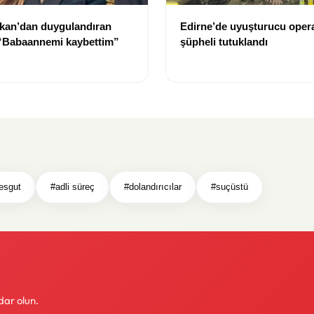
kan’dan duygulandıran
Edirne’de uyuşturucu oper
 “Babaannemi kaybettim”
şüpheli tutuklandı
esgut
#adli süreç
#dolandırıcılar
#suçüstü
dar olun.