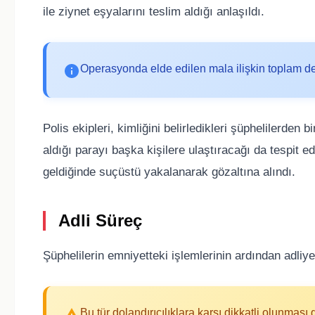
ile ziynet eşyalarını teslim aldığı anlaşıldı.
Operasyonda elde edilen mala ilişkin toplam değe
Polis ekipleri, kimliğini belirledikleri şüphelilerden 
aldığı parayı başka kişilere ulaştıracağı da tespit ed
geldiğinde suçüstü yakalanarak gözaltına alındı.
Adli Süreç
Şüphelilerin emniyetteki işlemlerinin ardından adliyey
Bu tür dolandırıcılıklara karşı dikkatli olunması