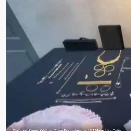
Polis Ve Savcı Kılığına Giren Dolandırıcılar 15 Milyon Lira Çaldı