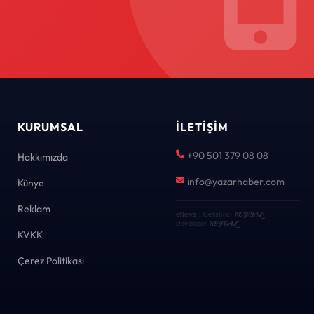
KURUMSAL
İLETIŞIM
+90 501 379 08 08
Hakkımızda
info@yazarhaber.com
Künye
Reklam
KEYDAL
eNews · Geliştirici
·
KEYDAL
Developer
KVKK
Çerez Politikası