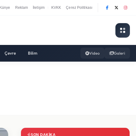
Künye
Reklam
İletişim
KVKK
Çerez Politikası
|
Çevre
Bilim
Video
Galeri
SON DAKIKA