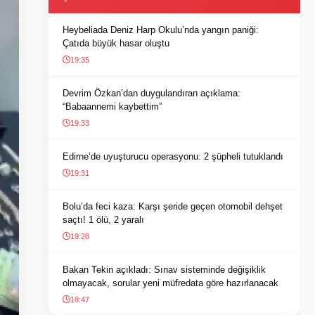
Heybeliada Deniz Harp Okulu’nda yangın paniği:
Çatıda büyük hasar oluştu
19:35
Devrim Özkan’dan duygulandıran açıklama:
“Babaannemi kaybettim”
19:33
Edirne’de uyuşturucu operasyonu: 2 şüpheli tutuklandı
19:31
Bolu’da feci kaza: Karşı şeride geçen otomobil dehşet
saçtı! 1 ölü, 2 yaralı
19:28
Bakan Tekin açıkladı: Sınav sisteminde değişiklik
olmayacak, sorular yeni müfredata göre hazırlanacak
18:47