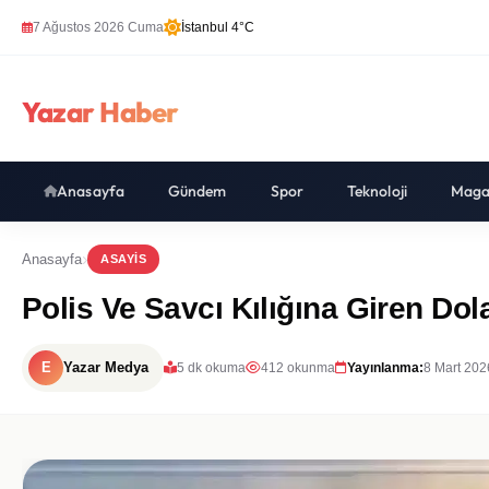
7 Ağustos 2026 Cuma
İstanbul 4°C
Yazar Haber
Anasayfa
Gündem
Spor
Teknoloji
Maga
Anasayfa
ASAYIS
Polis Ve Savcı Kılığına Giren Dola
E
Yazar Medya
5 dk okuma
412 okunma
Yayınlanma:
8 Mart 202