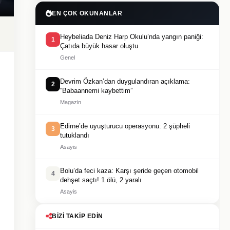
EN ÇOK OKUNANLAR
Heybeliada Deniz Harp Okulu’nda yangın paniği:
1
Çatıda büyük hasar oluştu
Genel
Devrim Özkan’dan duygulandıran açıklama:
2
“Babaannemi kaybettim”
Magazin
Edirne’de uyuşturucu operasyonu: 2 şüpheli
3
tutuklandı
Asayis
Bolu’da feci kaza: Karşı şeride geçen otomobil
4
dehşet saçtı! 1 ölü, 2 yaralı
Asayis
BIZI TAKIP EDIN