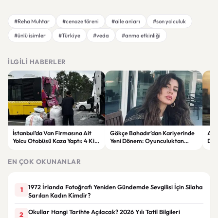
#Reha Muhtar
#cenaze töreni
#aile anları
#son yolculuk
#ünlü isimler
#Türkiye
#veda
#anma etkinliği
İLGILI HABERLER
İstanbul’da Van Firmasına Ait
Gökçe Bahadır’dan Kariyerinde
Altı
Yolcu Otobüsü Kaza Yaptı: 4 Kişi
Yeni Dönem: Oyunculuktan
Dev
Yaralandı
Sonra Müzik Sahnesine Çıktı
yüks
EN ÇOK OKUNANLAR
1972 İrlanda Fotoğrafı Yeniden Gündemde Sevgilisi İçin Silaha
1
Sarılan Kadın Kimdir?
Okullar Hangi Tarihte Açılacak? 2026 Yılı Tatil Bilgileri
2