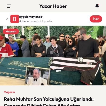
Yazar Haber
Uygulamayı İndir
İndir
Haberleri anında takip edin
Magazin
Magazin
Reha Muhtar Son Yolculuğuna Uğurlandı:
Cenazede Dikkat Çeken Aile Anları