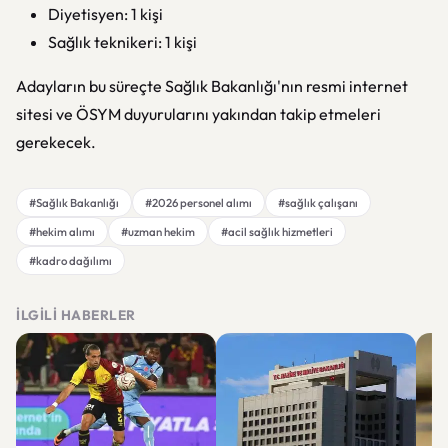
Diyetisyen: 1 kişi
Sağlık teknikeri: 1 kişi
Adayların bu süreçte Sağlık Bakanlığı'nın resmi internet
sitesi ve ÖSYM duyurularını yakından takip etmeleri
gerekecek.
#Sağlık Bakanlığı
#2026 personel alımı
#sağlık çalışanı
#hekim alımı
#uzman hekim
#acil sağlık hizmetleri
#kadro dağılımı
İLGILI HABERLER