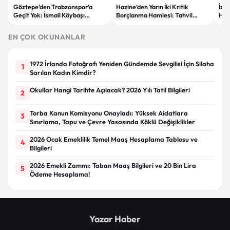
Göztepe’den Trabzonspor’a
Hazine’den Yarın İki Kritik
İzm
Geçit Yok: İsmail Köybaşı
Borçlanma Hamlesi: Tahvil
Hed
Jübilesinde Kazanan İzmir Ekibi
İhalesi ve Kira Sertifikası Satışı
Sul
Oldu
Yapılacak
EN ÇOK OKUNANLAR
1972 İrlanda Fotoğrafı Yeniden Gündemde Sevgilisi İçin Silaha
1
Sarılan Kadın Kimdir?
Okullar Hangi Tarihte Açılacak? 2026 Yılı Tatil Bilgileri
2
Torba Kanun Komisyonu Onayladı: Yüksek Aidatlara
3
Sınırlama, Tapu ve Çevre Yasasında Köklü Değişiklikler
2026 Ocak Emeklilik Temel Maaş Hesaplama Tablosu ve
4
Bilgileri
2026 Emekli Zammı: Taban Maaş Bilgileri ve 20 Bin Lira
5
Ödeme Hesaplama!
Yazar Haber