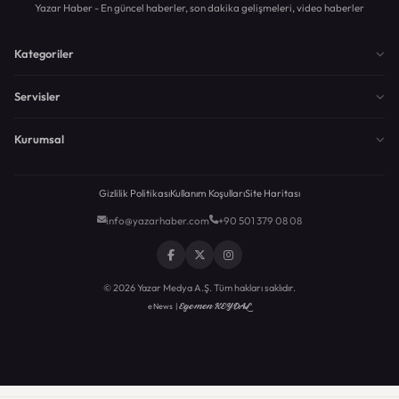
Yazar Haber - En güncel haberler, son dakika gelişmeleri, video haberler
Kategoriler
Servisler
Kurumsal
Gizlilik Politikası
Kullanım Koşulları
Site Haritası
info@yazarhaber.com
+90 501 379 08 08
© 2026 Yazar Medya A.Ş. Tüm hakları saklıdır.
Egemen KEYDAL
eNews |