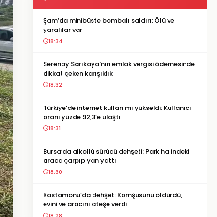
Şam’da minibüste bombalı saldırı: Ölü ve
yaralılar var
18:34
Serenay Sarıkaya'nın emlak vergisi ödemesinde
dikkat çeken karışıklık
18:32
Türkiye’de internet kullanımı yükseldi: Kullanıcı
oranı yüzde 92,3’e ulaştı
18:31
Bursa’da alkollü sürücü dehşeti: Park halindeki
araca çarpıp yan yattı
18:30
Kastamonu’da dehşet: Komşusunu öldürdü,
evini ve aracını ateşe verdi
18:28