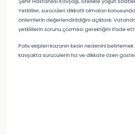
Şehir Hastanesi Kavşağı, özellikle yoğun saatler
Yetkililer, sürücüleri dikkatli olmaları konusund
önlemlerin değerlendirildiğini açıkladı. Vatanda
yetkililerin sorunu çözmesi gerektiğini ifade etti
Polis ekipleri kazanın kesin nedenini belirlemek 
kavşakta sürücülerin hız ve dikkate özen göste