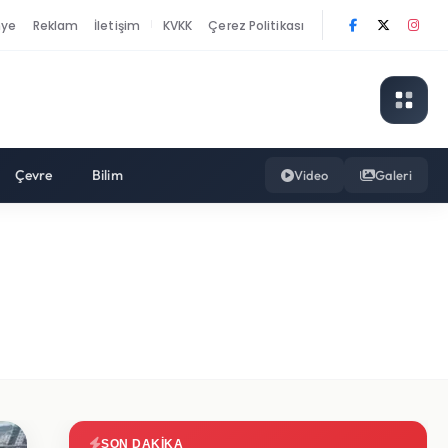
nye
Reklam
İletişim
KVKK
Çerez Politikası
|
Çevre
Bilim
Video
Galeri
SON DAKIKA