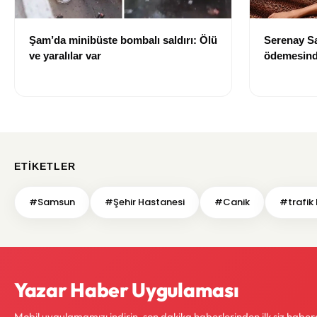
Şam’da minibüste bombalı saldırı: Ölü
Serenay Sa
ve yaralılar var
ödemesinde
ETIKETLER
#Samsun
#Şehir Hastanesi
#Canik
#trafik
Yazar Haber Uygulaması
Mobil uygulamamızı indirin, son dakika haberlerinden ilk siz haber