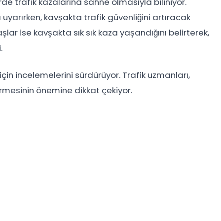
de trafik kazalarına sahne olmasıyla biliniyor.
a uyarırken, kavşakta trafik güvenliğini artıracak
şlar ise kavşakta sık sık kaza yaşandığını belirterek,
.
için incelemelerini sürdürüyor. Trafik uzmanları,
rmesinin önemine dikkat çekiyor.