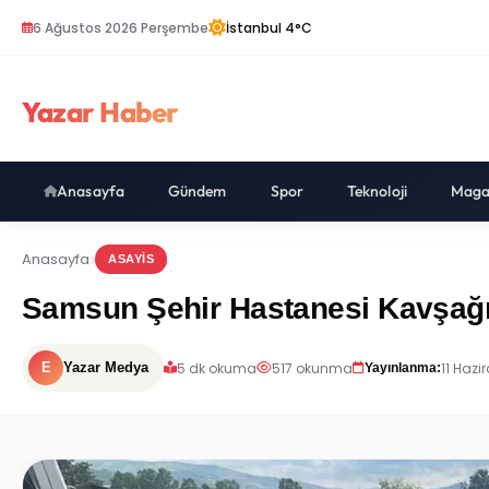
6 Ağustos 2026 Perşembe
İstanbul 4°C
Yazar Haber
Anasayfa
Gündem
Spor
Teknoloji
Maga
Anasayfa
ASAYIS
Samsun Şehir Hastanesi Kavşağın
5 dk okuma
517 okunma
11 Hazi
E
Yazar Medya
Yayınlanma: