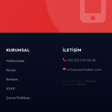
KURUMSAL
İLETIŞIM
+90 501 379 08 08
Hakkımızda
info@yazarhaber.com
Künye
Reklam
eNews · Geliştirici
KEYDAL
·
Developer
KEYDAL
KVKK
Çerez Politikası