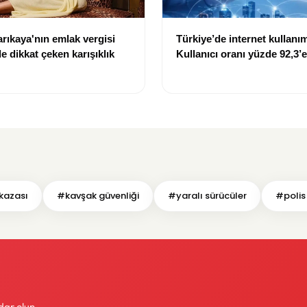
rıkaya'nın emlak vergisi
Türkiye’de internet kullanım
 dikkat çeken karışıklık
Kullanıcı oranı yüzde 92,3’e
 kazası
#kavşak güvenliği
#yaralı sürücüler
#polis 
dar olun.