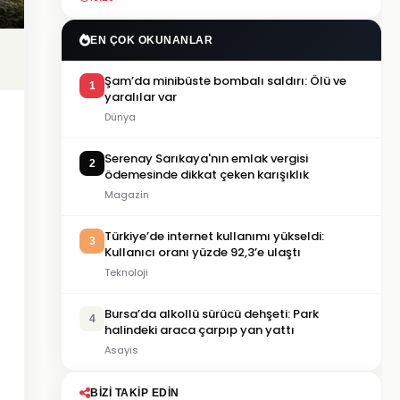
EN ÇOK OKUNANLAR
Şam’da minibüste bombalı saldırı: Ölü ve
1
yaralılar var
Dünya
Serenay Sarıkaya'nın emlak vergisi
2
ödemesinde dikkat çeken karışıklık
Magazin
Türkiye’de internet kullanımı yükseldi:
3
Kullanıcı oranı yüzde 92,3’e ulaştı
Teknoloji
Bursa’da alkollü sürücü dehşeti: Park
4
halindeki araca çarpıp yan yattı
Asayis
BIZI TAKIP EDIN