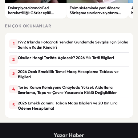
Dolar piyasalarında Fed
Evim sisteminde yeni dönem:
Alta
hareketliliği: Gözler eylül
Sözleşme sınırları ve yatırım
bell
ayındaki faiz kararında
kuralları değişti
Bil
duy
EN ÇOK OKUNANLAR
1972 İrlanda Fotoğrafı Yeniden Gündemde Sevgilisi İçin Silaha
1
Sarılan Kadın Kimdir?
Okullar Hangi Tarihte Açılacak? 2026 Yılı Tatil Bilgileri
2
2026 Ocak Emeklilik Temel Maaş Hesaplama Tablosu ve
3
Bilgileri
Torba Kanun Komisyonu Onayladı: Yüksek Aidatlara
4
Sınırlama, Tapu ve Çevre Yasasında Köklü Değişiklikler
2026 Emekli Zammı: Taban Maaş Bilgileri ve 20 Bin Lira
5
Ödeme Hesaplama!
Yazar Haber