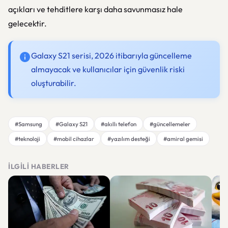
açıkları ve tehditlere karşı daha savunmasız hale
gelecektir.
Galaxy S21 serisi, 2026 itibarıyla güncelleme
almayacak ve kullanıcılar için güvenlik riski
oluşturabilir.
#Samsung
#Galaxy S21
#akıllı telefon
#güncellemeler
#teknoloji
#mobil cihazlar
#yazılım desteği
#amiral gemisi
İLGILI HABERLER