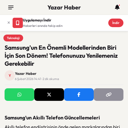
Yazar Haber
Uygulamayı İndir
İndir
Haberleri anında takip edin
Teknoloji
Teknoloji
Samsung'un En Önemli Modellerinden Biri
İçin Son Dönem! Telefonunuzu Yenilemeniz
Gerekebilir
Yazar Haber
Y
6 Şubat 2026 14:41 · 2 dk okuma
Samsung’un Akıllı Telefon Güncellemeleri
Akıllı telefon endüstrisinin önde gelen markalarından biri