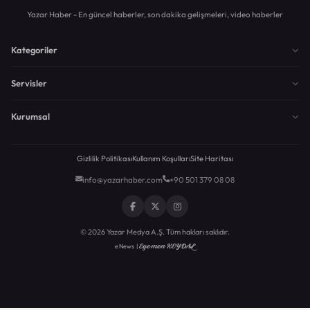
Yazar Haber - En güncel haberler, son dakika gelişmeleri, video haberler
Kategoriler
Servisler
Kurumsal
Gizlilik Politikası
Kullanım Koşulları
Site Haritası
info@yazarhaber.com
+90 501 379 08 08
© 2026 Yazar Medya A.Ş. Tüm hakları saklıdır.
Egemen KEYDAL
eNews |