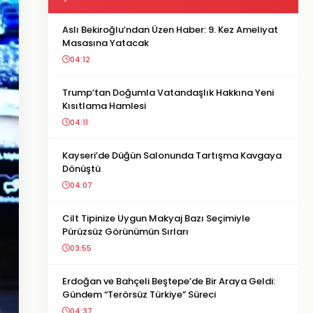
Aslı Bekiroğlu’ndan Üzen Haber: 9. Kez Ameliyat
Masasına Yatacak
04:12
Trump’tan Doğumla Vatandaşlık Hakkına Yeni
Kısıtlama Hamlesi
04:11
Kayseri’de Düğün Salonunda Tartışma Kavgaya
Dönüştü
04:07
Cilt Tipinize Uygun Makyaj Bazı Seçimiyle
Pürüzsüz Görünümün Sırları
03:55
Erdoğan ve Bahçeli Beştepe’de Bir Araya Geldi:
Gündem “Terörsüz Türkiye” Süreci
04:37