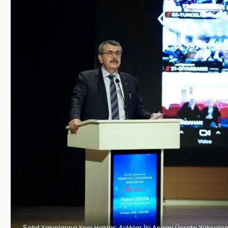
Şehit Yakınlarına Yeni Haklar: Aylıklar İki Asgari Ücrete Yüksele