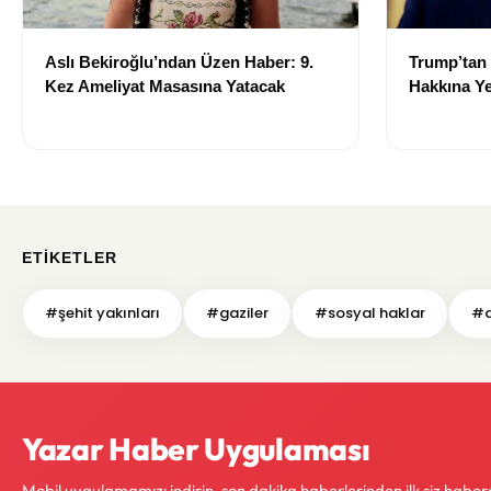
Aslı Bekiroğlu’ndan Üzen Haber: 9.
Trump’tan
Kez Ameliyat Masasına Yatacak
Hakkına Ye
ETIKETLER
#şehit yakınları
#gaziler
#sosyal haklar
#a
Yazar Haber Uygulaması
Mobil uygulamamızı indirin, son dakika haberlerinden ilk siz haber