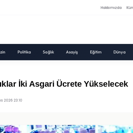
Hakkımızda
Kü
zin
Politika
Sağlık
Asayiş
Eğitim
Dünya
lıklar İki Asgari Ücrete Yükselecek
ıs 2026 23:10