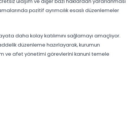
cretsiz ulaşım ve diğer bazı haklardan yararlanması
malarında pozitif ayrımcılık esaslı düzenlemeler
 hayata daha kolay katılımını sağlamayı amaçlıyor.
10 maddelik düzenleme hazırlayarak, kurumun
im ve afet yönetimi görevlerini kanuni temele