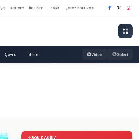
nye
Reklam
İletişim
KVKK
Çerez Politikası
|
Çevre
Bilim
Video
Galeri
SON DAKIKA