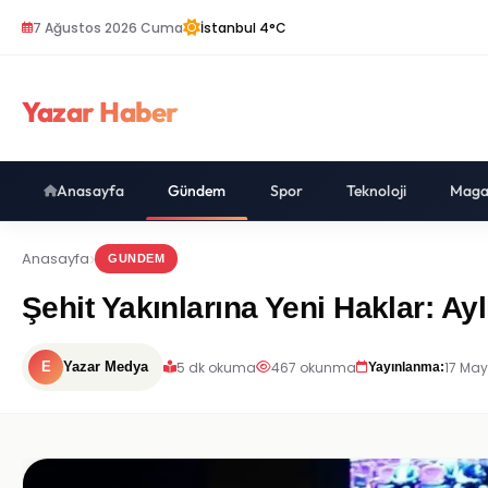
7 Ağustos 2026 Cuma
İstanbul 4°C
Yazar Haber
Anasayfa
Gündem
Spor
Teknoloji
Maga
Anasayfa
GUNDEM
Şehit Yakınlarına Yeni Haklar: Ay
5 dk okuma
467 okunma
17 May
E
Yazar Medya
Yayınlanma: