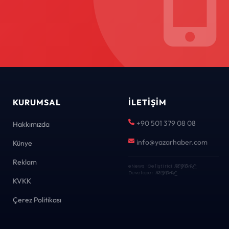
KURUMSAL
İLETIŞIM
+90 501 379 08 08
Hakkımızda
info@yazarhaber.com
Künye
Reklam
eNews · Geliştirici
KEYDAL
·
Developer
KEYDAL
KVKK
Çerez Politikası