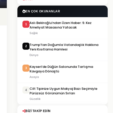
EN ÇOK OKUNANLAR
Aslı Bekiroğlu’ndan Üzen Haber: 9. Kez
1
Ameliyat Masasına Yatacak
Sağlık
Trump’tan Doğumla Vatandaşlık Hakkına
2
Yeni Kısıtlama Hamlesi
Dünya
Kayseri’de Düğün Salonunda Tartışma
3
Kavgaya Dönüştü
Asayis
Cilt Tipinize Uygun Makyaj Bazı Seçimiyle
4
Pürüzsüz Görünümün Sırları
Güzellik
BIZI TAKIP EDIN