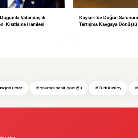
 Doğumla Vatandaşlık
Kayseri’de Düğün Salonun
ni Kısıtlama Hamlesi
Tartışma Kavgaya Dönüştü
sgari ücret
#onursal şehit çocuğu
#Türk Kızılay
#
dar olun.