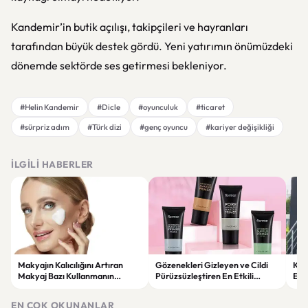
Kandemir’in butik açılışı, takipçileri ve hayranları
tarafından büyük destek gördü. Yeni yatırımın önümüzdeki
dönemde sektörde ses getirmesi bekleniyor.
#Helin Kandemir
#Dicle
#oyunculuk
#ticaret
#sürpriz adım
#Türk dizi
#genç oyuncu
#kariyer değişikliği
İLGILI HABERLER
Makyajın Kalıcılığını Artıran
Gözenekleri Gizleyen ve Cildi
Koc
Makyaj Bazı Kullanmanın
Pürüzsüzleştiren En Etkili
Esk
Faydaları
Makyaj Bazı Önerileri
EN ÇOK OKUNANLAR