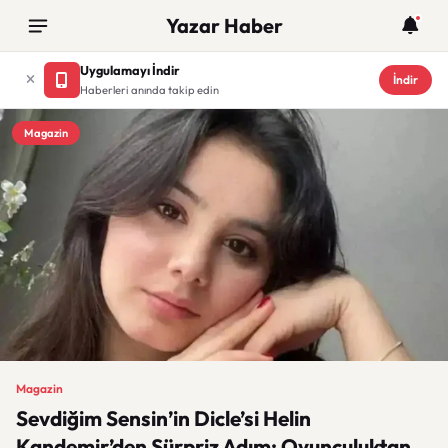
Yazar Haber
Uygulamayı İndir
İndir
Haberleri anında takip edin
Magazin
Magazin
Sevdiğim Sensin’in Dicle’si Helin
Kandemir’den Sürpriz Adım: Oyunculuktan