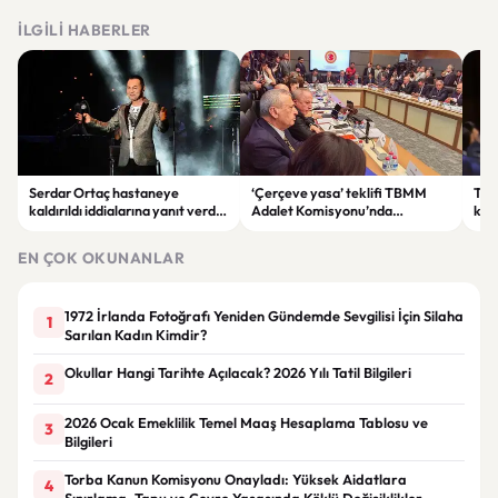
İLGILI HABERLER
Serdar Ortaç hastaneye
‘Çerçeve yasa’ teklifi TBMM
Ter
kaldırıldı iddialarına yanıt verdi:
Adalet Komisyonu’nda
kri
“Rutin tedavim için buradayım”
görüşülüyor
tek
gör
EN ÇOK OKUNANLAR
1972 İrlanda Fotoğrafı Yeniden Gündemde Sevgilisi İçin Silaha
1
Sarılan Kadın Kimdir?
Okullar Hangi Tarihte Açılacak? 2026 Yılı Tatil Bilgileri
2
2026 Ocak Emeklilik Temel Maaş Hesaplama Tablosu ve
3
Bilgileri
Torba Kanun Komisyonu Onayladı: Yüksek Aidatlara
4
Sınırlama, Tapu ve Çevre Yasasında Köklü Değişiklikler