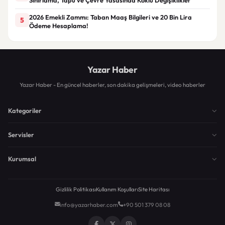
2026 Emekli Zammı: Taban Maaş Bilgileri ve 20 Bin Lira
5
Ödeme Hesaplama!
Yazar Haber
Yazar Haber - En güncel haberler, son dakika gelişmeleri, video haberler
Kategoriler
Servisler
Kurumsal
Gizlilik Politikası
Kullanım Koşulları
Site Haritası
info@yazarhaber.com
+90 501 379 08 08