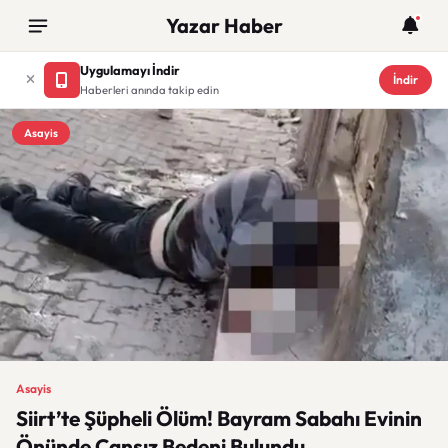
Yazar Haber
Uygulamayı İndir
İndir
Haberleri anında takip edin
Asayis
Asayis
Siirt’te Şüpheli Ölüm! Bayram Sabahı Evinin
Önünde Cansız Bedeni Bulundu