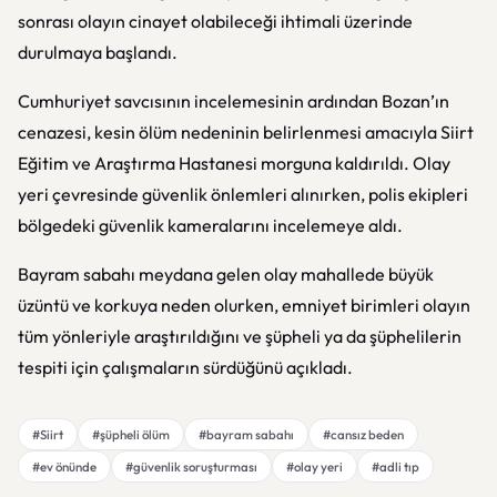
sonrası olayın cinayet olabileceği ihtimali üzerinde
durulmaya başlandı.
Cumhuriyet savcısının incelemesinin ardından Bozan’ın
cenazesi, kesin ölüm nedeninin belirlenmesi amacıyla Siirt
Eğitim ve Araştırma Hastanesi morguna kaldırıldı. Olay
yeri çevresinde güvenlik önlemleri alınırken, polis ekipleri
bölgedeki güvenlik kameralarını incelemeye aldı.
Bayram sabahı meydana gelen olay mahallede büyük
üzüntü ve korkuya neden olurken, emniyet birimleri olayın
tüm yönleriyle araştırıldığını ve şüpheli ya da şüphelilerin
tespiti için çalışmaların sürdüğünü açıkladı.
#Siirt
#şüpheli ölüm
#bayram sabahı
#cansız beden
#ev önünde
#güvenlik soruşturması
#olay yeri
#adli tıp