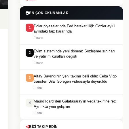
EN ÇOK OKUNANLAR
Dolar piyasalarında Fed hareketliliği: Gözler eylül
1
ayındaki faiz kararında
Finans
Evim sisteminde yeni dönem: Sözleşme sınırları
2
ve yatırım kuralları değişti
Finans
Altay Bayındır'ın yeni takımı belli oldu: Celta Vigo
3
transferi Bilal Göregen videosuyla duyuruldu
Futbol
Mauro Icardi'den Galatasaray'ın veda teklifine ret:
4
Ayrılıkta yeni gelişme
Futbol
BIZI TAKIP EDIN