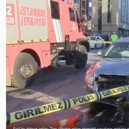
Şişli’de dehşet anları: Ters yönden gelen otomobil yayaların arasına gi