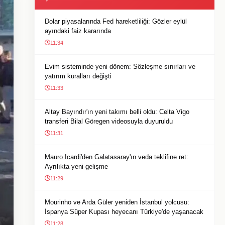
Dolar piyasalarında Fed hareketliliği: Gözler eylül
ayındaki faiz kararında
11:34
Evim sisteminde yeni dönem: Sözleşme sınırları ve
yatırım kuralları değişti
11:33
Altay Bayındır'ın yeni takımı belli oldu: Celta Vigo
transferi Bilal Göregen videosuyla duyuruldu
11:31
Mauro Icardi'den Galatasaray'ın veda teklifine ret:
Ayrılıkta yeni gelişme
11:29
Mourinho ve Arda Güler yeniden İstanbul yolcusu:
İspanya Süper Kupası heyecanı Türkiye'de yaşanacak
11:28