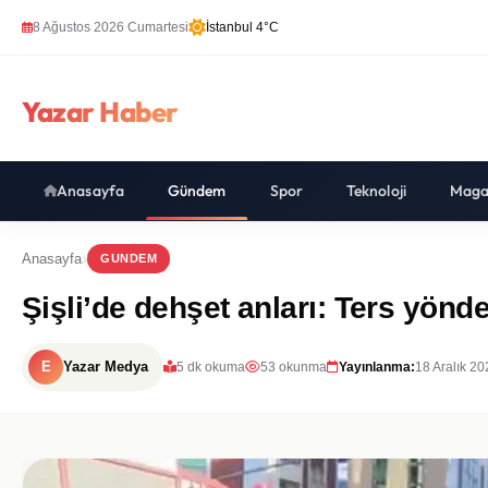
8 Ağustos 2026 Cumartesi
İstanbul 4°C
Yazar Haber
Anasayfa
Gündem
Spor
Teknoloji
Maga
Anasayfa
GUNDEM
Şişli’de dehşet anları: Ters yönd
E
Yazar Medya
5 dk okuma
53 okunma
Yayınlanma:
18 Aralık 2