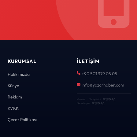
KURUMSAL
İLETIŞIM
+90 501 379 08 08
Hakkımızda
info@yazarhaber.com
Künye
Reklam
KEYDAL
eNews · Geliştirici
·
KEYDAL
Developer
KVKK
Çerez Politikası