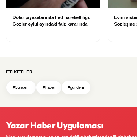
Dolar piyasalarında Fed hareketliliği:
Evim sist
Gözler eylül ayındaki faiz kararında
Sözleşme sı
değişti
ETIKETLER
#Gundem
#Haber
#gundem
Yazar Haber Uygulaması
Mobil uygulamamızı indirin, son dakika haberlerinden ilk siz haber