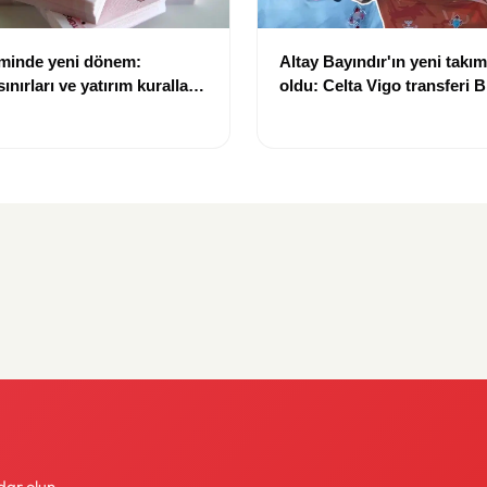
eminde yeni dönem:
Altay Bayındır'ın yeni takımı
nırları ve yatırım kuralları
oldu: Celta Vigo transferi Bi
Göregen videosuyla duyur
dar olun.