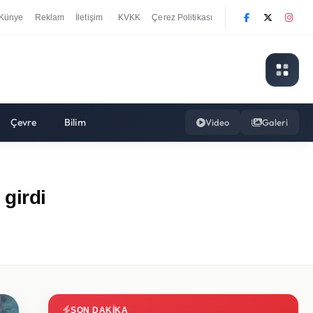
Künye
Reklam
İletişim
KVKK
Çerez Politikası
|
Çevre
Bilim
Video
Galeri
 girdi
SON DAKIKA