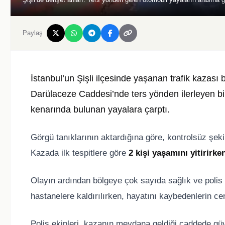
Paylaş
İstanbul’un Şişli ilçesinde yaşanan trafik kazas
Darülaceze Caddesi’nde ters yönden ilerleyen bir
kenarında bulunan yayalara çarptı.
Görgü tanıklarının aktardığına göre, kontrolsüz şeki
Kazada ilk tespitlere göre
2 kişi yaşamını yitirirke
Olayın ardından bölgeye çok sayıda sağlık ve polis e
hastanelere kaldırılırken, hayatını kaybedenlerin c
Polis ekipleri, kazanın meydana geldiği caddede güven