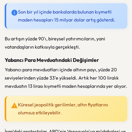
Son bir yıl içinde bankalarda bulunan kıymetli
maden hesapları 15 milyar dolar artış gösterdi.
Bu artışın yüzde 90'ı, bireysel yatırımcıların, yani
vatandaşların katkısıyla gerçekleşti.
Yabancı Para Mevduatındaki Değişimler
Yabancı para mevduatları içinde altının payı, yüzde 20
seviyelerinden yüzde 33'e yükseldi. Artık her 100 liralık
mevduatın 13 lirası kıymetli maden hesaplarında yer alıyor.
Küresel jeopolitik gerilimler, altın fiyatlarını
olumsuz etkileyebilir.
İran'daki protestolar, ABD'nin Venezuela'ya müdahalesi ve