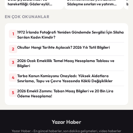
hareketliliği: Gözler eylül
Sözleşme sınırları ve yatırım
bell
ayındaki faiz kararında
kuralları değişti
Bil
duy
EN ÇOK OKUNANLAR
1972 İrlanda Fotoğrafı Yeniden Gündemde Sevgilisi İçin Silaha
1
Sarılan Kadın Kimdir?
Okullar Hangi Tarihte Açılacak? 2026 Yılı Tatil Bilgileri
2
2026 Ocak Emeklilik Temel Maaş Hesaplama Tablosu ve
3
Bilgileri
Torba Kanun Komisyonu Onayladı: Yüksek Aidatlara
4
Sınırlama, Tapu ve Çevre Yasasında Köklü Değişiklikler
2026 Emekli Zammı: Taban Maaş Bilgileri ve 20 Bin Lira
5
Ödeme Hesaplama!
Yazar Haber
Yazar Haber - En güncel haberler, son dakika gelişmeleri, video haberler