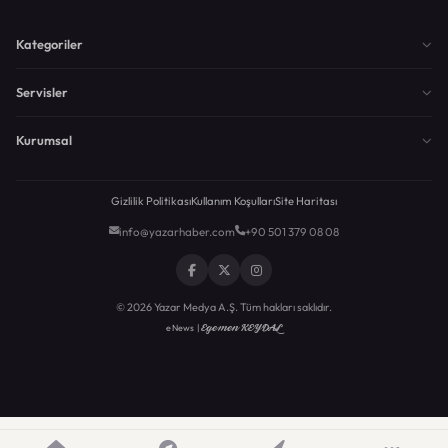
Kategoriler
Servisler
Kurumsal
Gizlilik Politikası
Kullanım Koşulları
Site Haritası
info@yazarhaber.com
+90 501 379 08 08
© 2026 Yazar Medya A.Ş. Tüm hakları saklıdır.
Egemen KEYDAL
eNews |