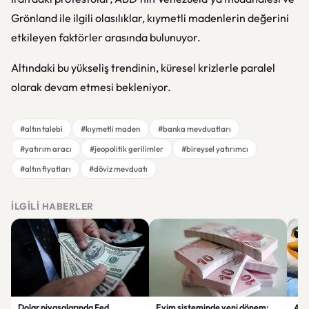
Grönland ile ilgili olasılıklar, kıymetli madenlerin değerini
etkileyen faktörler arasında bulunuyor.
Altındaki bu yükseliş trendinin, küresel krizlerle paralel
olarak devam etmesi bekleniyor.
#altın talebi
#kıymetli maden
#banka mevduatları
#yatırım aracı
#jeopolitik gerilimler
#bireysel yatırımcı
#altın fiyatları
#döviz mevduatı
İLGILI HABERLER
Dolar piyasalarında Fed
Evim sisteminde yeni dönem:
Alta