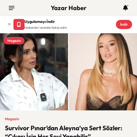
Yazar Haber
Uygulamayı İndir
İndir
Haberleri anında takip edin
Magazin
Magazin
Survivor Pınar’dan Aleyna’ya Sert Sözler:
“Çıkarı İçin Her Şeyi Yapabilir”