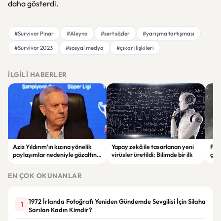
daha gösterdi.
#Survivor Pınar
#Aleyna
#sert sözler
#yarışma tartışması
#Survivor 2023
#sosyal medya
#çıkar ilişkileri
İLGILI HABERLER
Aziz Yıldırım’ın kızına yönelik
Yapay zekâ ile tasarlanan yeni
Falc
paylaşımlar nedeniyle gözaltına
virüsler üretildi: Bilimde bir ilk
çar
alınan şüpheli için tutuklama
gör
talebi
EN ÇOK OKUNANLAR
1972 İrlanda Fotoğrafı Yeniden Gündemde Sevgilisi İçin Silaha
1
Sarılan Kadın Kimdir?