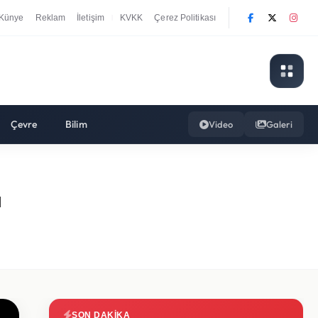
Künye
Reklam
İletişim
KVKK
Çerez Politikası
|
Çevre
Bilim
Video
Galeri
ı
SON DAKIKA