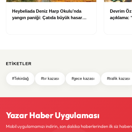
Heybeliada Deniz Harp Okulu’nda
Devrim Öz
yangın paniği: Çatıda büyük hasar
açıklama:
oluştu
ETIKETLER
#Tekirdağ
#tır kazası
#gece kazası
#trafik kazası
Yazar Haber Uygulaması
Mobil uygulamamızı indirin, son dakika haberlerinden ilk siz haber