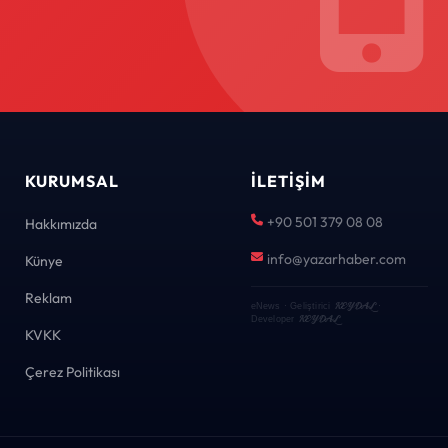
KURUMSAL
İLETIŞIM
+90 501 379 08 08
Hakkımızda
info@yazarhaber.com
Künye
Reklam
KEYDAL
eNews · Geliştirici
·
KEYDAL
Developer
KVKK
Çerez Politikası