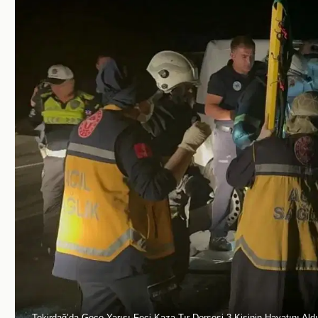
Tekirdağ’da Gece Yarısı Feci Kaza Tır Dorsesi 3 Kişinin Hayatını Aldı