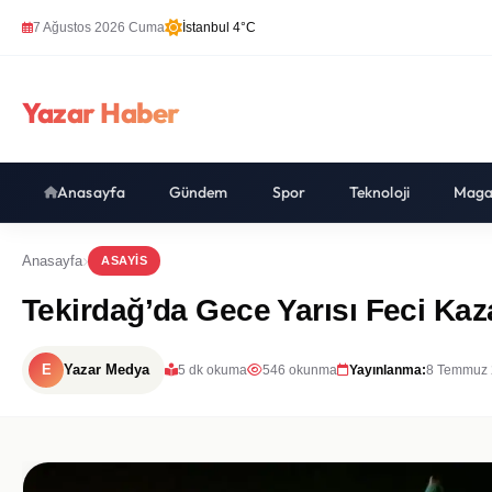
7 Ağustos 2026 Cuma
İstanbul 4°C
Yazar Haber
Anasayfa
Gündem
Spor
Teknoloji
Maga
Anasayfa
ASAYIS
Tekirdağ’da Gece Yarısı Feci Kaza
E
Yazar Medya
5 dk okuma
546 okunma
Yayınlanma:
8 Temmuz 