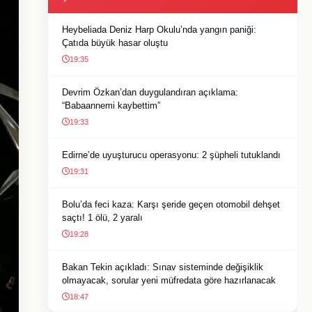
Heybeliada Deniz Harp Okulu’nda yangın paniği:
Çatıda büyük hasar oluştu
19:35
Devrim Özkan’dan duygulandıran açıklama:
“Babaannemi kaybettim”
19:33
Edirne’de uyuşturucu operasyonu: 2 şüpheli tutuklandı
19:31
Bolu’da feci kaza: Karşı şeride geçen otomobil dehşet
saçtı! 1 ölü, 2 yaralı
19:28
Bakan Tekin açıkladı: Sınav sisteminde değişiklik
olmayacak, sorular yeni müfredata göre hazırlanacak
18:47