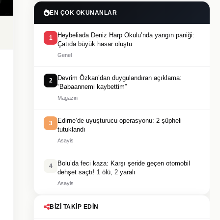
EN ÇOK OKUNANLAR
Heybeliada Deniz Harp Okulu’nda yangın paniği:
1
Çatıda büyük hasar oluştu
Genel
Devrim Özkan’dan duygulandıran açıklama:
2
“Babaannemi kaybettim”
Magazin
Edirne’de uyuşturucu operasyonu: 2 şüpheli
3
tutuklandı
Asayis
Bolu’da feci kaza: Karşı şeride geçen otomobil
4
dehşet saçtı! 1 ölü, 2 yaralı
Asayis
BIZI TAKIP EDIN