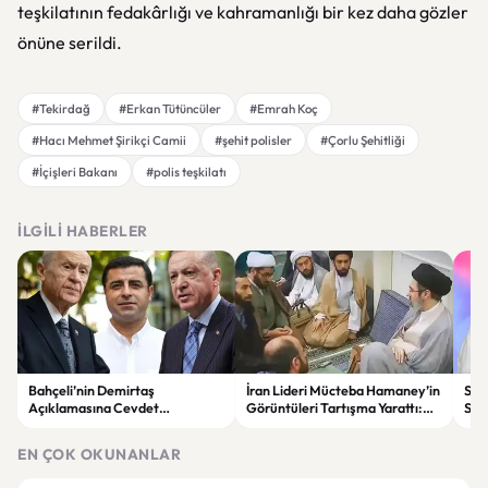
teşkilatının fedakârlığı ve kahramanlığı bir kez daha gözler
önüne serildi.
#Tekirdağ
#Erkan Tütüncüler
#Emrah Koç
#Hacı Mehmet Şirikçi Camii
#şehit polisler
#Çorlu Şehitliği
#İçişleri Bakanı
#polis teşkilatı
İLGILI HABERLER
Bahçeli’nin Demirtaş
İran Lideri Mücteba Hamaney’in
Sed
Açıklamasına Cevdet
Görüntüleri Tartışma Yarattı:
Say
Yılmaz’dan Yanıt: Kararı Yargı
Sağlık Durumu Gündemde
Değ
Verecek
EN ÇOK OKUNANLAR