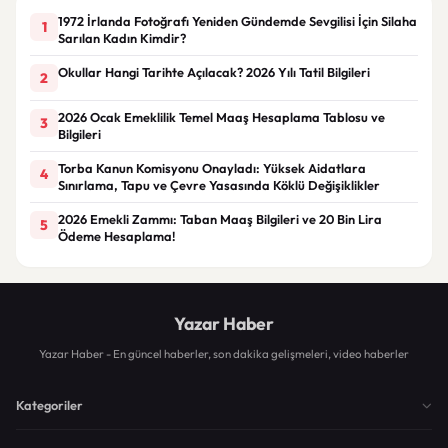
1972 İrlanda Fotoğrafı Yeniden Gündemde Sevgilisi İçin Silaha
1
Sarılan Kadın Kimdir?
Okullar Hangi Tarihte Açılacak? 2026 Yılı Tatil Bilgileri
2
2026 Ocak Emeklilik Temel Maaş Hesaplama Tablosu ve
3
Bilgileri
Torba Kanun Komisyonu Onayladı: Yüksek Aidatlara
4
Sınırlama, Tapu ve Çevre Yasasında Köklü Değişiklikler
2026 Emekli Zammı: Taban Maaş Bilgileri ve 20 Bin Lira
5
Ödeme Hesaplama!
Yazar Haber
Yazar Haber - En güncel haberler, son dakika gelişmeleri, video haberler
Kategoriler