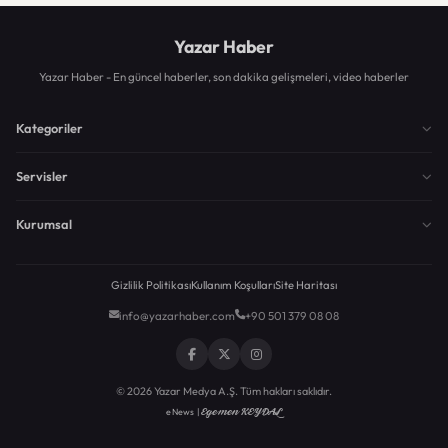
Yazar Haber
Yazar Haber - En güncel haberler, son dakika gelişmeleri, video haberler
Kategoriler
Servisler
Kurumsal
Gizlilik Politikası
Kullanım Koşulları
Site Haritası
info@yazarhaber.com
+90 501 379 08 08
© 2026 Yazar Medya A.Ş. Tüm hakları saklıdır.
Egemen KEYDAL
eNews |