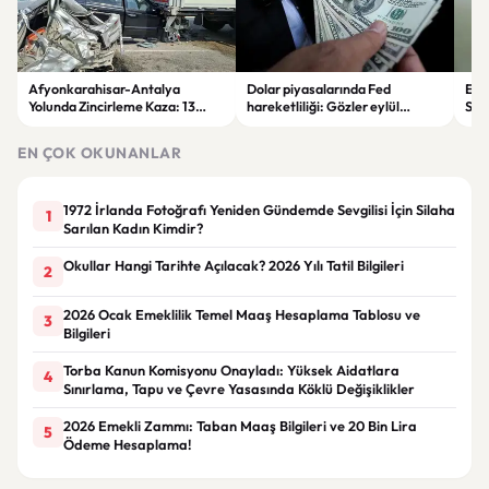
Afyonkarahisar-Antalya
Dolar piyasalarında Fed
Evi
Yolunda Zincirleme Kaza: 13
hareketliliği: Gözler eylül
Sözl
Araç Birbirine Girdi
ayındaki faiz kararında
kura
EN ÇOK OKUNANLAR
1972 İrlanda Fotoğrafı Yeniden Gündemde Sevgilisi İçin Silaha
1
Sarılan Kadın Kimdir?
Okullar Hangi Tarihte Açılacak? 2026 Yılı Tatil Bilgileri
2
2026 Ocak Emeklilik Temel Maaş Hesaplama Tablosu ve
3
Bilgileri
Torba Kanun Komisyonu Onayladı: Yüksek Aidatlara
4
Sınırlama, Tapu ve Çevre Yasasında Köklü Değişiklikler
2026 Emekli Zammı: Taban Maaş Bilgileri ve 20 Bin Lira
5
Ödeme Hesaplama!