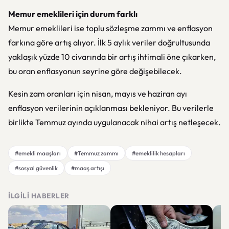
Memur emeklileri için durum farklı
Memur emeklileri ise toplu sözleşme zammı ve enflasyon
farkına göre artış alıyor. İlk 5 aylık veriler doğrultusunda
yaklaşık yüzde 10 civarında bir artış ihtimali öne çıkarken,
bu oran enflasyonun seyrine göre değişebilecek.
Kesin zam oranları için nisan, mayıs ve haziran ayı
enflasyon verilerinin açıklanması bekleniyor. Bu verilerle
birlikte Temmuz ayında uygulanacak nihai artış netleşecek.
#emekli maaşları
#Temmuz zammı
#emeklilik hesapları
#sosyal güvenlik
#maaş artışı
İLGILI HABERLER