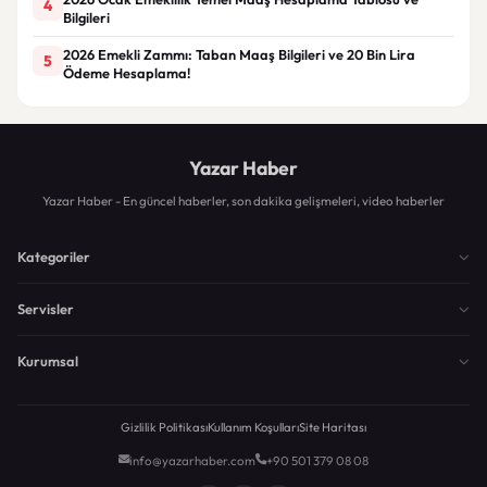
4
Bilgileri
2026 Emekli Zammı: Taban Maaş Bilgileri ve 20 Bin Lira
5
Ödeme Hesaplama!
Yazar Haber
Yazar Haber - En güncel haberler, son dakika gelişmeleri, video haberler
Kategoriler
Servisler
Kurumsal
Gizlilik Politikası
Kullanım Koşulları
Site Haritası
info@yazarhaber.com
+90 501 379 08 08