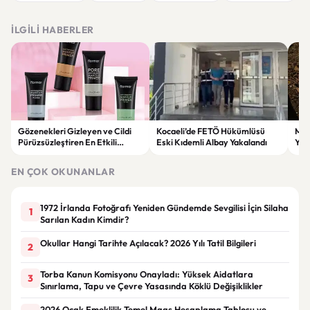
İLGILI HABERLER
Gözenekleri Gizleyen ve Cildi
Kocaeli’de FETÖ Hükümlüsü
Man
Pürüzsüzleştiren En Etkili
Eski Kıdemli Albay Yakalandı
Yaş
Makyaj Bazı Önerileri
EN ÇOK OKUNANLAR
1972 İrlanda Fotoğrafı Yeniden Gündemde Sevgilisi İçin Silaha
1
Sarılan Kadın Kimdir?
Okullar Hangi Tarihte Açılacak? 2026 Yılı Tatil Bilgileri
2
Torba Kanun Komisyonu Onayladı: Yüksek Aidatlara
3
Sınırlama, Tapu ve Çevre Yasasında Köklü Değişiklikler
2026 Ocak Emeklilik Temel Maaş Hesaplama Tablosu ve