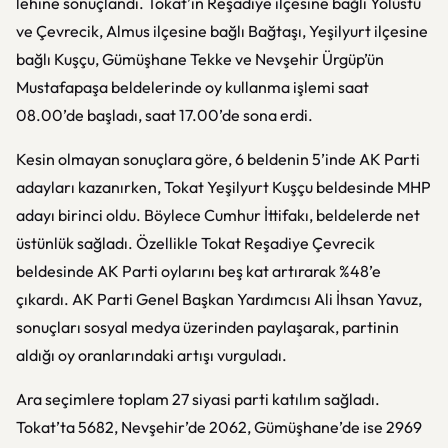
lehine sonuçlandı. Tokat’ın Reşadiye ilçesine bağlı Yolüstü
ve Çevrecik, Almus ilçesine bağlı Bağtaşı, Yeşilyurt ilçesine
bağlı Kuşçu, Gümüşhane Tekke ve Nevşehir Ürgüp’ün
Mustafapaşa beldelerinde oy kullanma işlemi saat
08.00’de başladı, saat 17.00’de sona erdi.
Kesin olmayan sonuçlara göre, 6 beldenin 5’inde AK Parti
adayları kazanırken, Tokat Yeşilyurt Kuşçu beldesinde MHP
adayı birinci oldu. Böylece Cumhur İttifakı, beldelerde net
üstünlük sağladı. Özellikle Tokat Reşadiye Çevrecik
beldesinde AK Parti oylarını beş kat artırarak %48’e
çıkardı. AK Parti Genel Başkan Yardımcısı Ali İhsan Yavuz,
sonuçları sosyal medya üzerinden paylaşarak, partinin
aldığı oy oranlarındaki artışı vurguladı.
Ara seçimlere toplam 27 siyasi parti katılım sağladı.
Tokat’ta 5682, Nevşehir’de 2062, Gümüşhane’de ise 2969