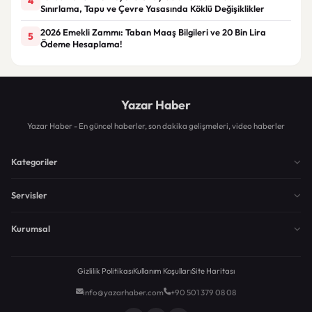
4
Sınırlama, Tapu ve Çevre Yasasında Köklü Değişiklikler
2026 Emekli Zammı: Taban Maaş Bilgileri ve 20 Bin Lira
5
Ödeme Hesaplama!
Yazar Haber
Yazar Haber - En güncel haberler, son dakika gelişmeleri, video haberler
Kategoriler
Servisler
Kurumsal
Gizlilik Politikası
Kullanım Koşulları
Site Haritası
info@yazarhaber.com
+90 501 379 08 08