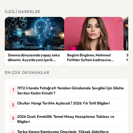
İLGILI HABERLER
Sinema dünyasında yapay zeka
Begüm Birgören, Mehmed
Suik
dönemi: Asya’da yeni içerik
Fetihler Sultanı kadrosuna
tut
üretim modeli yükseliyor
katıldı
yard
EN ÇOK OKUNANLAR
1972 İrlanda Fotoğrafı Yeniden Gündemde Sevgilisi İçin Silaha
1
Sarılan Kadın Kimdir?
Okullar Hangi Tarihte Açılacak? 2026 Yılı Tatil Bilgileri
2
2026 Ocak Emeklilik Temel Maaş Hesaplama Tablosu ve
3
Bilgileri
Torba Kanun Komisyonu Onayladı: Yüksek Aidatlara