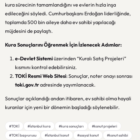
kura sürecinin tamamlandığını ve evlerin hızla inşa
edileceğini söyledi. Cumhurbaşkanı Erdoğan liderliğinde,
toplamda 500 bin aileye daha ev sahibi yapılacağı
müjdesini de paylaştı.
Kura Sonuçlarını Öğrenmek İçin İzlenecek Adımlar:
e-Devlet Sistemi
üzerinden “Kuralı Satış Projeleri”
kısmını kontrol edebilirsiniz.
TOKİ Resmi Web Sitesi
: Sonuçlar, noter onayı sonrası
toki.gov.tr
adresinde yayımlanacak.
Sonuçlar açıklandığı andan itibaren, ev sahibi olma hayali
kuranlar için yeni bir dönemin başladığı söylenebilir.
#TOKİ
#İstanbul kura
#kura sonuçları
#konut projeleri
#TOKİ başvurusu
#İstanbul konut
#sosyal konut
#konut sahibi