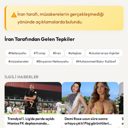
İran tarafı, müzakerelerin gerçekleşmediği
yönünde açıklamalarda bulundu.
İran Tarafından Gelen Tepkiler
#Netanyahu
#Trump
#İran
#ateşkes
#uluslararası ilişkiler
#müzakereler
#Binyamin Netanyahu
#Muhammed Bakır Kalibaf
İLGILI HABERLER
Trendyol 1. Lig’de perde açıldı:
Demi Rose uzun süre sonra
Sak
Manisa FK deplasmanda
ortaya çıktı! Plaj görüntüleri
ope
Boluspor’u mağlup etti
gündem oldu
tut