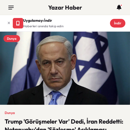
Yazar Haber
Uygulamayı İndir
İndir
Haberleri anında takip edin
Dunya
Dunya
Trump 'Görüşmeler Var' Dedi, İran Reddetti:
Netanyahu'dan 'Sözleşme' Açıklaması