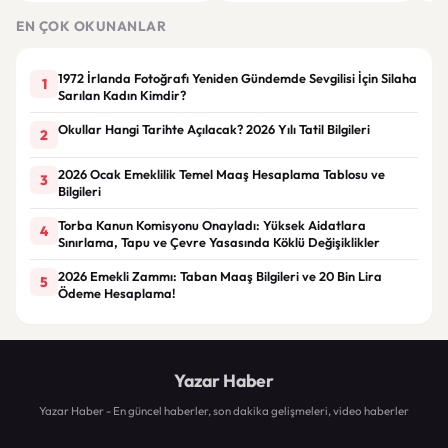
EN ÇOK OKUNANLAR
1972 İrlanda Fotoğrafı Yeniden Gündemde Sevgilisi İçin Silaha
1
Sarılan Kadın Kimdir?
Okullar Hangi Tarihte Açılacak? 2026 Yılı Tatil Bilgileri
2
2026 Ocak Emeklilik Temel Maaş Hesaplama Tablosu ve
3
Bilgileri
Torba Kanun Komisyonu Onayladı: Yüksek Aidatlara
4
Sınırlama, Tapu ve Çevre Yasasında Köklü Değişiklikler
2026 Emekli Zammı: Taban Maaş Bilgileri ve 20 Bin Lira
5
Ödeme Hesaplama!
Yazar Haber
Yazar Haber - En güncel haberler, son dakika gelişmeleri, video haberler