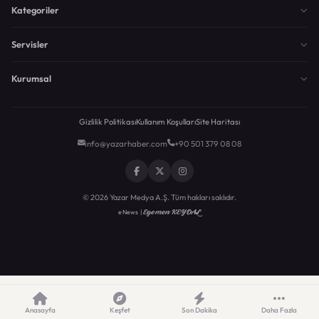
Kategoriler
Servisler
Kurumsal
Gizlilik Politikası
Kullanım Koşulları
Site Haritası
info@yazarhaber.com
+90 501 379 08 08
© 2026 Yazar Medya A.Ş. Tüm hakları saklıdır.
Egemen KEYDAL
eNews |
Anasayfa
Keşfet
Son Dakika
Daha Fazla