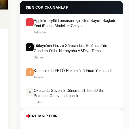
EN ÇOK OKUNANLAR
Apple’ın Eylül Lansmanı İçin Geri Sayım Başladı:
1
Yeni iPhone Modelleri Geliyor
Teknoloji
Türkiye’nin Gazze Sürecindeki Rolü İsrail’de
2
Gündem Oldu: Netanyahu ABD’ye Temsilci
Gönderdi
Dünya
Kırıkkale’de FETÖ Hükümlüsü Firari Yakalandı
3
Asayis
Okullarda Güvenlik Dönemi: 81 İlde 30 Bin
4
Personel Görevlendirilecek
Eğitim
BIZI TAKIP EDIN