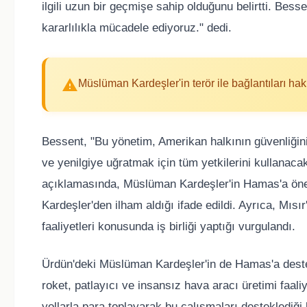
ilgili uzun bir geçmişe sahip olduğunu belirtti. Bes
kararlılıkla mücadele ediyoruz." dedi.
Müslüman Kardeşler'in terör ile bağlantıları hakk
Bessent, "Bu yönetim, Amerikan halkının güvenliğin
ve yenilgiye uğratmak için tüm yetkilerini kullanaca
açıklamasında, Müslüman Kardeşler'in Hamas'a öne
Kardeşler'den ilham aldığı ifade edildi. Ayrıca, Mıs
faaliyetleri konusunda iş birliği yaptığı vurgulandı.
Ürdün'deki Müslüman Kardeşler'in de Hamas'a destek 
roket, patlayıcı ve insansız hava aracı üretimi faali
yollarla para toplayarak bu çalışmaları desteklediği 