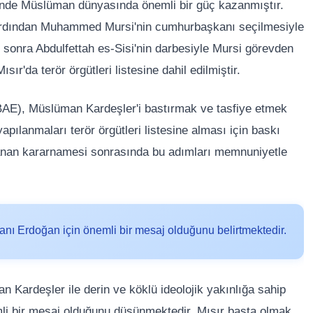
minde Müslüman dünyasında önemli bir güç kazanmıştır.
 ardından Muhammed Mursi'nin cumhurbaşkanı seçilmesiyle
yıl sonra Abdulfettah es-Sisi'nin darbesiyle Mursi görevden
r'da terör örgütleri listesine dahil edilmiştir.
 (BAE), Müslüman Kardeşler'i bastırmak ve tasfiye etmek
apılanmaları terör örgütleri listesine alması için baskı
lanan kararnamesi sonrasında bu adımları memnuniyetle
ı Erdoğan için önemli bir mesaj olduğunu belirtmektedir.
Kardeşler ile derin ve köklü ideolojik yakınlığa sahip
i bir mesaj olduğunu düşünmektedir. Mısır başta olmak