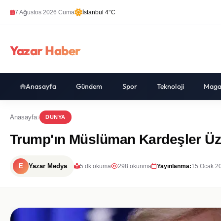
7 Ağustos 2026 Cuma
İstanbul 4°C
Yazar Haber
Anasayfa
Gündem
Spor
Teknoloji
Maga
Anasayfa
DUNYA
Trump'ın Müslüman Kardeşler Üze
E
Yazar Medya
5 dk okuma
298 okunma
Yayınlanma:
15 Ocak 2