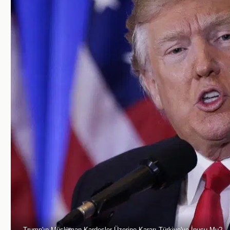
Trump'ın Müslüman Kardeşler Üzerine Kararı Türkiye'ye İpucu Mu?