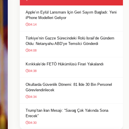
Apple’ın Eylül Lansmanı İçin Geri Sayım Başladı: Yeni
iPhone Modelleri Geliyor
04:14
Türkiye’nin Gazze Sürecindeki Rolü İsrail’de Gündem
Oldu: Netanyahu ABD’ye Temsilci Gönderdi
04:08
Kırıkkale’de FETÖ Hükümlüsü Firari Yakalandı
04:38
Okullarda Güvenlik Dönemi: 81 İlde 30 Bin Personel
Görevlendirilecek
04:34
Trump’tan İran Mesajı: “Savaş Çok Yakında Sona
Erecek”
04:30