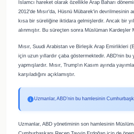
İslamcı hareket olarak özellikle Arap Baharı döne
2012'de Mısır'da, Hüsnü Mübarek'in devrilmesinin
kısa bir süreliğine iktidara gelmişlerdir. Ancak bir 
alınmıştır. Bu süreçten sonra Müslüman Kardeşler Mısı
Mısır, Suudi Arabistan ve Birleşik Arap Emirlikleri
için uzun yıllardır çaba göstermektedir. ABD'nin bu y
yapmışlardır. Mısır, Trump'ın Kasım ayında yayım
karşıladığını açıklamıştır.
Uzmanlar, ABD'nin bu hamlesinin Cumhurbaşkan
Uzmanlar, ABD yönetiminin son hamlesinin Müslüman 
Cumhurbaşkanı Recep Tayyip Erdoğan için de öneml