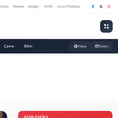
Künye
Reklam
İletişim
KVKK
Çerez Politikası
|
Çevre
Bilim
Video
Galeri
SON DAKIKA