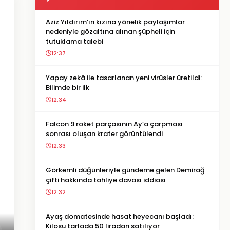
Aziz Yıldırım’ın kızına yönelik paylaşımlar
nedeniyle gözaltına alınan şüpheli için
tutuklama talebi
12:37
Yapay zekâ ile tasarlanan yeni virüsler üretildi:
Bilimde bir ilk
12:34
Falcon 9 roket parçasının Ay’a çarpması
sonrası oluşan krater görüntülendi
12:33
Görkemli düğünleriyle gündeme gelen Demirağ
çifti hakkında tahliye davası iddiası
12:32
Ayaş domatesinde hasat heyecanı başladı:
Kilosu tarlada 50 liradan satılıyor