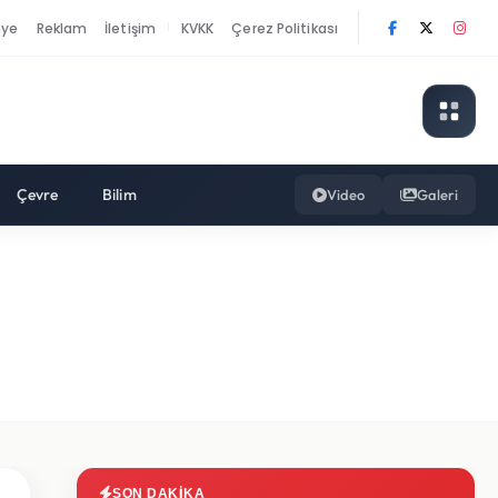
nye
Reklam
İletişim
KVKK
Çerez Politikası
|
Çevre
Bilim
Video
Galeri
SON DAKIKA