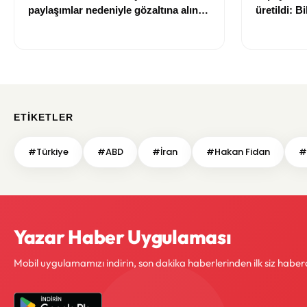
paylaşımlar nedeniyle gözaltına alınan
üretildi: Bi
şüpheli için tutuklama talebi
ETIKETLER
#Türkiye
#ABD
#İran
#Hakan Fidan
#
Yazar Haber Uygulaması
Mobil uygulamamızı indirin, son dakika haberlerinden ilk siz haber