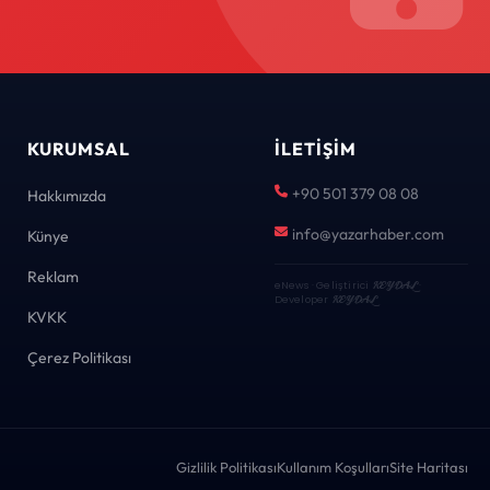
KURUMSAL
İLETIŞIM
+90 501 379 08 08
Hakkımızda
info@yazarhaber.com
Künye
Reklam
eNews · Geliştirici
KEYDAL
·
Developer
KEYDAL
KVKK
Çerez Politikası
Gizlilik Politikası
Kullanım Koşulları
Site Haritası