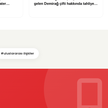
ater
gelen Demirağ çifti hakkında tahliye
davası iddiası
#uluslararası ilişkiler