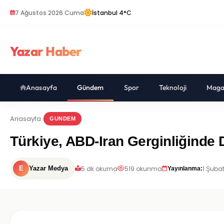
7 Ağustos 2026 Cuma
İstanbul 4°C
Yazar Haber
Anasayfa
Gündem
Spor
Teknoloji
Maga
Anasayfa
GUNDEM
Türkiye, ABD-Iran Gerginliğinde
5 dk okuma
519 okunma
1 Şuba
E
Yazar Medya
Yayınlanma: