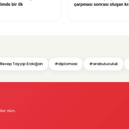
limde bir ilk
çarpması sonrası oluşan kr
görüntülendi
Recep Tayyip Erdoğan
#diplomasi
#arabuluculuk
dar olun.