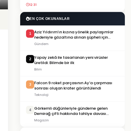
12:31
EN ÇOK OKUNANLAR
Aziz Yıldırım’ın kızına yönelik paylaşımlar
1
nedeniyle gözaltına alınan şüpheli için
tutuklama talebi
Gündem
Yapay zekâ ile tasarlanan yeni virüsler
2
üretildi: Bilimde bir ilk
Bilim
Falcon 9 roket parçasının Ay’a çarpması
3
sonrası oluşan krater görüntülendi
Teknoloji
Görkemli düğünleriyle gündeme gelen
4
Demirağ çifti hakkında tahliye davası
iddiası
Magazin