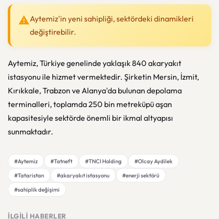
Aytemiz'in yeni sahipliği, sektördeki dinamikleri
değiştirebilir.
Aytemiz, Türkiye genelinde yaklaşık 840 akaryakıt
istasyonu ile hizmet vermektedir. Şirketin Mersin, İzmit,
Kırıkkale, Trabzon ve Alanya'da bulunan depolama
terminalleri, toplamda 250 bin metreküpü aşan
kapasitesiyle sektörde önemli bir ikmal altyapısı
sunmaktadır.
#Aytemiz
#Tatneft
#TNCI Holding
#Olcay Aydilek
#Tataristan
#akaryakıt istasyonu
#enerji sektörü
#sahiplik değişimi
İLGILI HABERLER