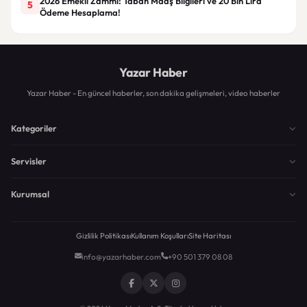
2026 Emekli Zammı: Taban Maaş Bilgileri ve 20 Bin Lira
5
Ödeme Hesaplama!
Yazar Haber
Yazar Haber - En güncel haberler, son dakika gelişmeleri, video haberler
Kategoriler
Servisler
Kurumsal
Gizlilik Politikası
Kullanım Koşulları
Site Haritası
info@yazarhaber.com
+90 501 379 08 08