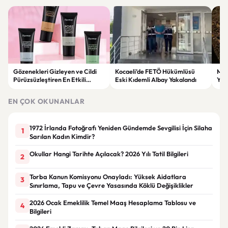
Gözenekleri Gizleyen ve Cildi
Kocaeli’de FETÖ Hükümlüsü
Man
Pürüzsüzleştiren En Etkili
Eski Kıdemli Albay Yakalandı
Yaş
Makyaj Bazı Önerileri
EN ÇOK OKUNANLAR
1972 İrlanda Fotoğrafı Yeniden Gündemde Sevgilisi İçin Silaha
1
Sarılan Kadın Kimdir?
Okullar Hangi Tarihte Açılacak? 2026 Yılı Tatil Bilgileri
2
Torba Kanun Komisyonu Onayladı: Yüksek Aidatlara
3
Sınırlama, Tapu ve Çevre Yasasında Köklü Değişiklikler
2026 Ocak Emeklilik Temel Maaş Hesaplama Tablosu ve
4
Bilgileri