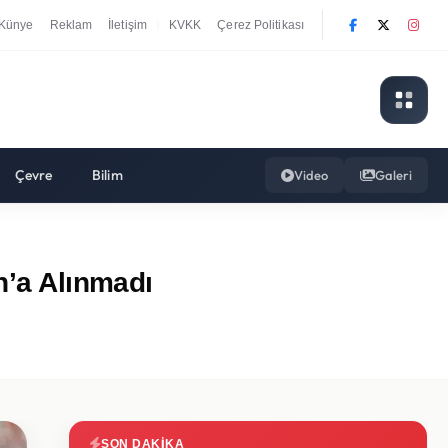
Künye
Reklam
İletişim
KVKK
Çerez Politikası
|
Çevre
Bilim
Video
Galeri
n’a Alınmadı
SON DAKIKA