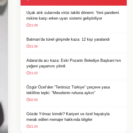
Uçak atık sularında virüs takibi dönemi: Yeni pandemi
riskine karşı erken uyarı sistemi geliştiriliyor
21:08
Batman’da tünel girişinde kaza: 12 kişi yaralandı
21:06
Adana’da acı kaza: Eski Pozantı Belediye Başkanı’nın
yeğeni yaşamını yitirdi
21:02
Özgür Özel’den “Terörsüz Türkiye” çerçeve yasa
teklifine tepki: “Meselenin ruhuna aykırı”
02:05
Gözde Yılmaz kimdir? Kariyeri ve özel hayatıyla
merak edilen menajer hakkında bilgiler
21:04