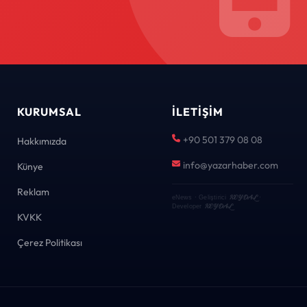
KURUMSAL
İLETIŞIM
+90 501 379 08 08
Hakkımızda
info@yazarhaber.com
Künye
Reklam
KEYDAL
eNews · Geliştirici
·
KEYDAL
Developer
KVKK
Çerez Politikası