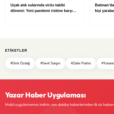
Uçak atık sularında virüs takibi
Batman’da 
dönemi: Yeni pandemi riskine karşı
kişi yarala
erken uyarı sistemi geliştiriliyor
ETIKETLER
#Ümit Özdağ
#Sevil Sargın
#Zafer Partisi
#Yunani
Yazar Haber Uygulaması
Mobil uygulamamızı indirin, son dakika haberlerinden ilk siz haber