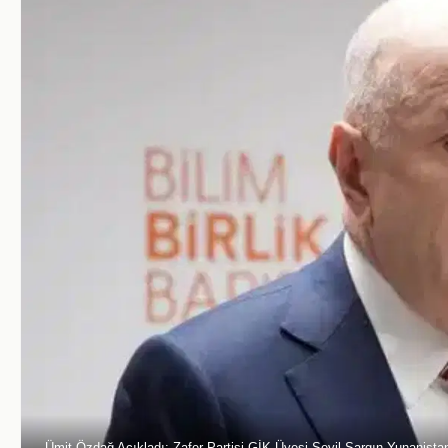
Ümit Özdağ Açıkladı: Zafer Partisi GİK Üyesi Sevil Sargın Yunanista