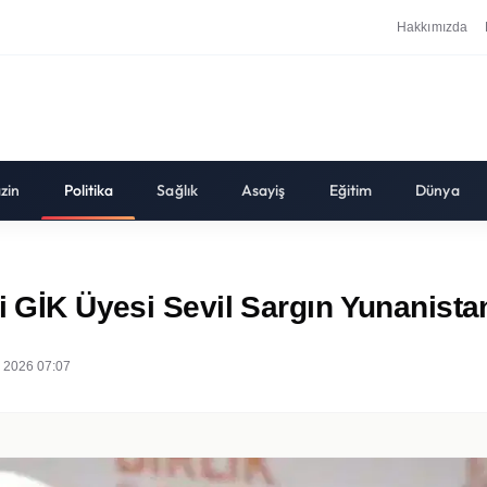
Hakkımızda
zin
Politika
Sağlık
Asayiş
Eğitim
Dünya
si GİK Üyesi Sevil Sargın Yunanista
 2026 07:07