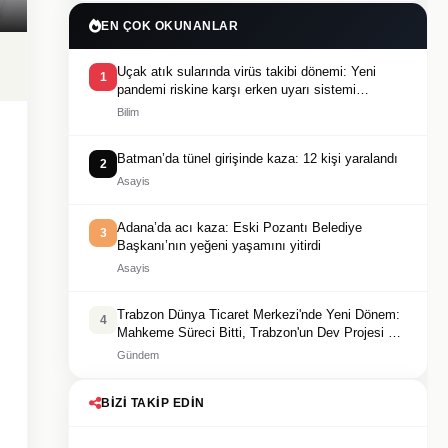
EN ÇOK OKUNANLAR
Uçak atık sularında virüs takibi dönemi: Yeni
1
pandemi riskine karşı erken uyarı sistemi
geliştiriliyor
Bilim
Batman’da tünel girişinde kaza: 12 kişi yaralandı
2
Asayis
Adana’da acı kaza: Eski Pozantı Belediye
3
Başkanı’nın yeğeni yaşamını yitirdi
Asayis
Trabzon Dünya Ticaret Merkezi'nde Yeni Dönem:
4
Mahkeme Süreci Bitti, Trabzon'un Dev Projesi Ne
Zaman Tamamlanacak?
Gündem
BIZI TAKIP EDIN