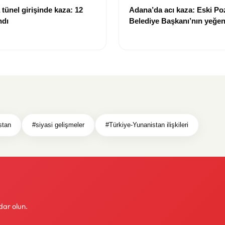
tünel girişinde kaza: 12
Adana’da acı kaza: Eski Po
ndı
Belediye Başkanı’nın yeğen
yitirdi
stan
#siyasi gelişmeler
#Türkiye-Yunanistan ilişkileri
dar olun.