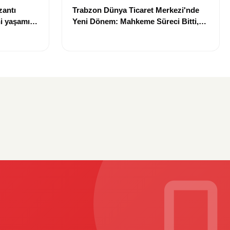
zantı
Trabzon Dünya Ticaret Merkezi'nde
i yaşamını
Yeni Dönem: Mahkeme Süreci Bitti,
Trabzon'un Dev Projesi Ne Zaman
Tamamlanacak?