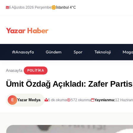
6 Ağustos 2026 Perşembe
İstanbul 4°C
Yazar Haber
Anasayfa
Gündem
Spor
Teknoloji
Maga
Anasayfa
POLITIKA
Ümit Özdağ Açıkladı: Zafer Parti
E
Yazar Medya
5 dk okuma
572 okunma
Yayınlanma:
12 Haziran