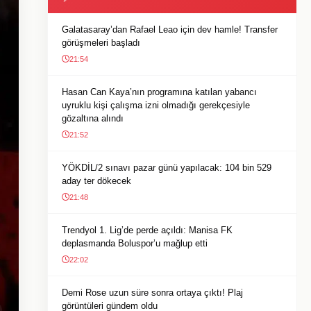
Galatasaray’dan Rafael Leao için dev hamle! Transfer
görüşmeleri başladı
21:54
Hasan Can Kaya’nın programına katılan yabancı
uyruklu kişi çalışma izni olmadığı gerekçesiyle
gözaltına alındı
21:52
YÖKDİL/2 sınavı pazar günü yapılacak: 104 bin 529
aday ter dökecek
21:48
Trendyol 1. Lig’de perde açıldı: Manisa FK
deplasmanda Boluspor’u mağlup etti
22:02
Demi Rose uzun süre sonra ortaya çıktı! Plaj
görüntüleri gündem oldu