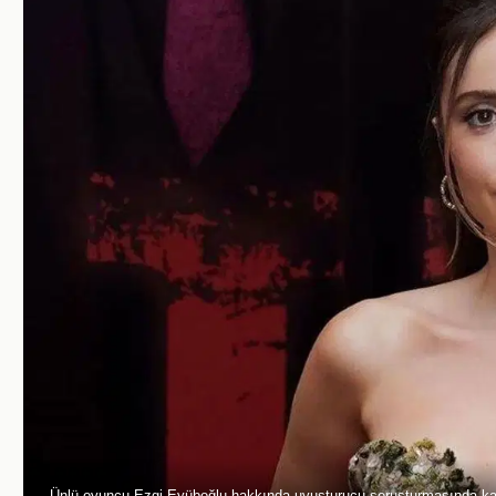
Ünlü oyuncu Ezgi Eyüboğlu hakkında uyuşturucu soruşturmasında ka