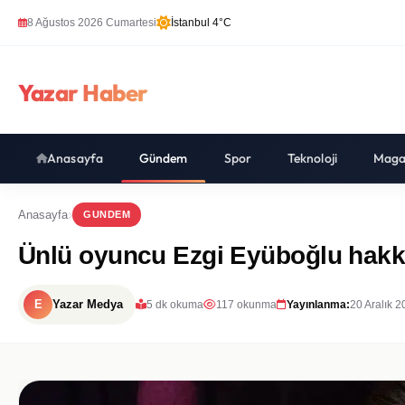
8 Ağustos 2026 Cumartesi
İstanbul 4°C
Yazar Haber
Anasayfa
Gündem
Spor
Teknoloji
Maga
Anasayfa
GUNDEM
Ünlü oyuncu Ezgi Eyüboğlu hakk
E
Yazar Medya
5 dk okuma
117 okunma
Yayınlanma:
20 Aralık 