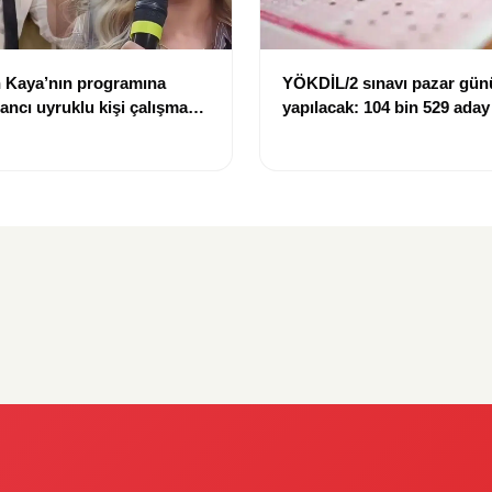
 Kaya’nın programına
YÖKDİL/2 sınavı pazar gün
bancı uyruklu kişi çalışma
yapılacak: 104 bin 529 aday
ığı gerekçesiyle gözaltına
dökecek