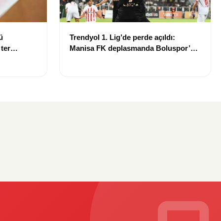
ü
Trendyol 1. Lig’de perde açıldı:
 ter
Manisa FK deplasmanda Boluspor’u
mağlup etti