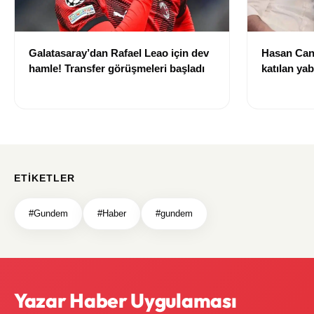
Galatasaray’dan Rafael Leao için dev
Hasan Can
hamle! Transfer görüşmeleri başladı
katılan ya
izni olmad
alındı
ETIKETLER
#Gundem
#Haber
#gundem
Yazar Haber Uygulaması