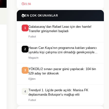
21:56
EN ÇOK OKUNANLAR
Galatasaray’dan Rafael Leao için dev hamle!
1
Transfer görüşmeleri başladı
Futbol
Hasan Can Kaya’nın programına katılan yabancı
2
uyruklu kişi çalışma izni olmadığı gerekçesiyle
gözaltına alındı
Magazin
YÖKDİL/2 sınavı pazar günü yapılacak: 104 bin
3
529 aday ter dökecek
Eğitim
Trendyol 1. Lig’de perde açıldı: Manisa FK
4
deplasmanda Boluspor’u mağlup etti
Futbol