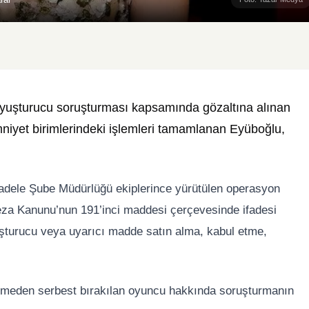
 uyuşturucu soruşturması kapsamında gözaltına alınan
niyet birimlerindeki işlemleri tamamlanan Eyüboğlu,
adele Şube Müdürlüğü ekiplerince yürütülen operasyon
za Kanunu’nun 191’inci maddesi çerçevesinde ifadesi
turucu veya uyarıcı madde satın alma, kabul etme,
dilmeden serbest bırakılan oyuncu hakkında soruşturmanın