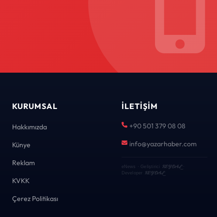
KURUMSAL
İLETIŞIM
+90 501 379 08 08
Hakkımızda
info@yazarhaber.com
Künye
Reklam
KEYDAL
eNews · Geliştirici
·
KEYDAL
Developer
KVKK
Çerez Politikası