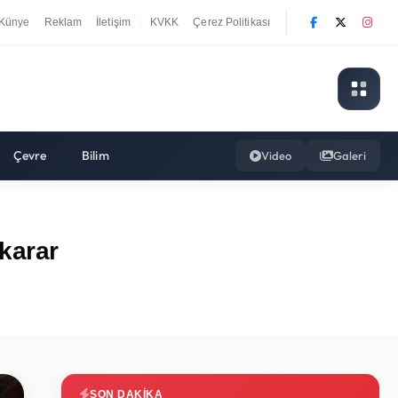
Künye
Reklam
İletişim
KVKK
Çerez Politikası
|
Çevre
Bilim
Video
Galeri
karar
SON DAKIKA