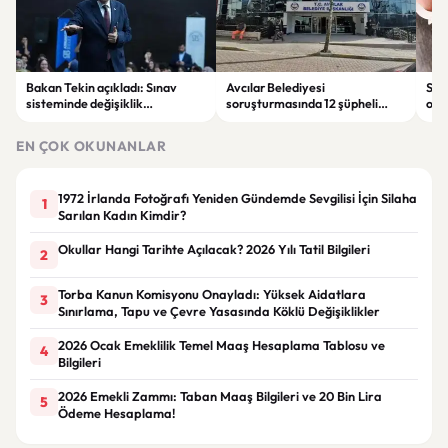
Bakan Tekin açıkladı: Sınav
Avcılar Belediyesi
Sah
sisteminde değişiklik
soruşturmasında 12 şüpheli
ope
olmayacak, sorular yeni
tutuklandı
tut
müfredata göre hazırlanacak
EN ÇOK OKUNANLAR
1972 İrlanda Fotoğrafı Yeniden Gündemde Sevgilisi İçin Silaha
1
Sarılan Kadın Kimdir?
Okullar Hangi Tarihte Açılacak? 2026 Yılı Tatil Bilgileri
2
Torba Kanun Komisyonu Onayladı: Yüksek Aidatlara
3
Sınırlama, Tapu ve Çevre Yasasında Köklü Değişiklikler
2026 Ocak Emeklilik Temel Maaş Hesaplama Tablosu ve
4
Bilgileri
2026 Emekli Zammı: Taban Maaş Bilgileri ve 20 Bin Lira
5
Ödeme Hesaplama!