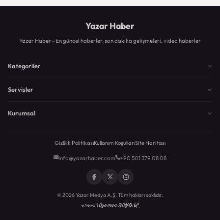
Yazar Haber
Yazar Haber - En güncel haberler, son dakika gelişmeleri, video haberler
Kategoriler
Servisler
Kurumsal
Gizlilik Politikası
Kullanım Koşulları
Site Haritası
info@yazarhaber.com
+90 501 379 08 08
© 2026 Yazar Medya A.Ş. Tüm hakları saklıdır.
Egemen KEYDAL
eNews |