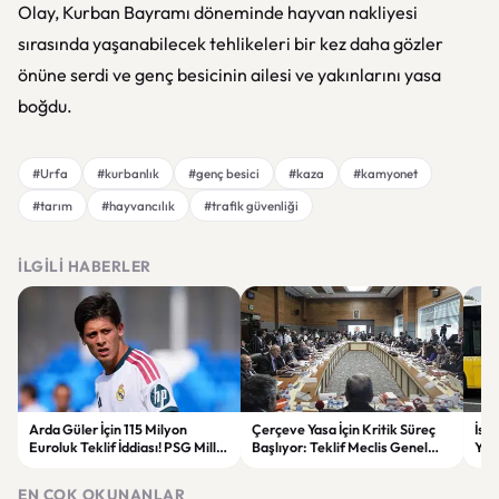
Olay, Kurban Bayramı döneminde hayvan nakliyesi
sırasında yaşanabilecek tehlikeleri bir kez daha gözler
önüne serdi ve genç besicinin ailesi ve yakınlarını yasa
boğdu.
#Urfa
#kurbanlık
#genç besici
#kaza
#kamyonet
#tarım
#hayvancılık
#trafik güvenliği
İLGILI HABERLER
Arda Güler İçin 115 Milyon
Çerçeve Yasa İçin Kritik Süreç
İst
Euroluk Teklif İddiası! PSG Milli
Başlıyor: Teklif Meclis Genel
Yol
Yıldızın Peşinde
Kurulu’nda Görüşülecek
Yar
EN ÇOK OKUNANLAR