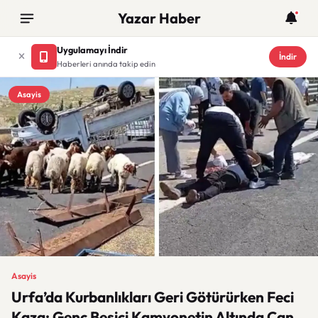
Yazar Haber
Uygulamayı İndir
İndir
Haberleri anında takip edin
Asayis
Asayis
Urfa’da Kurbanlıkları Geri Götürürken Feci
Kaza: Genç Besici Kamyonetin Altında Can