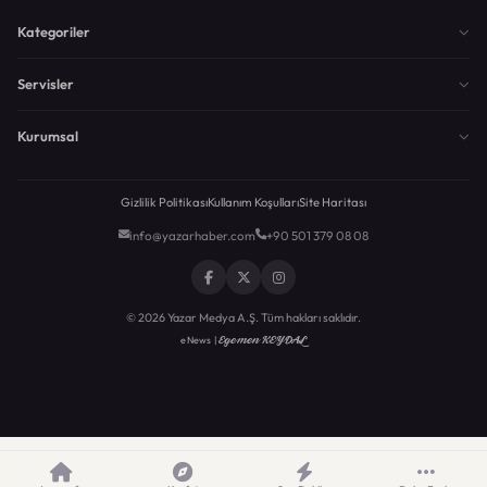
Kategoriler
Servisler
Kurumsal
Gizlilik Politikası
Kullanım Koşulları
Site Haritası
info@yazarhaber.com
+90 501 379 08 08
© 2026 Yazar Medya A.Ş. Tüm hakları saklıdır.
Egemen KEYDAL
eNews |