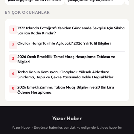
alanları enerji sahasına
penaltılarla veda etti
devr
dönüştürüldü
EN ÇOK OKUNANLAR
1972 İrlanda Fotoğrafı Yeniden Gündemde Sevgilisi İçin Silaha
1
Sarılan Kadın Kimdir?
Okullar Hangi Tarihte Açılacak? 2026 Yılı Tatil Bilgileri
2
2026 Ocak Emeklilik Temel Maaş Hesaplama Tablosu ve
3
Bilgileri
Torba Kanun Komisyonu Onayladı: Yüksek Aidatlara
4
Sınırlama, Tapu ve Çevre Yasasında Köklü Değişiklikler
2026 Emekli Zammı: Taban Maaş Bilgileri ve 20 Bin Lira
5
Ödeme Hesaplama!
Yazar Haber
Yazar Haber - En güncel haberler, son dakika gelişmeleri, video haberler