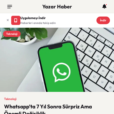
Yazar Haber
Uygulamayı İndir
İndir
Haberleri anında takip edin
Teknoloji
Teknoloji
Whatsapp’ta 7 Yıl Sonra Sürpriz Ama
Önemli Değişiklik