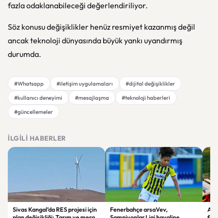
fazla odaklanabileceği değerlendiriliyor.
Söz konusu değişiklikler henüz resmiyet kazanmış değil
ancak teknoloji dünyasında büyük yankı uyandırmış
durumda.
#Whatsapp
#iletişim uygulamaları
#dijital değişiklikler
#kullanıcı deneyimi
#mesajlaşma
#teknoloji haberleri
#güncellemeler
İLGILI HABERLER
Sivas Kangal’da RES projesi için
Fenerbahçe arsaVev,
Afy
plan değişikliği: Tarım ve mera
Şampiyonlar Ligi hayaline
fec