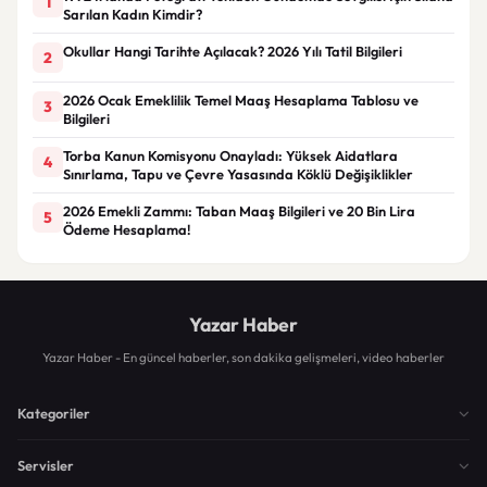
1
Sarılan Kadın Kimdir?
Okullar Hangi Tarihte Açılacak? 2026 Yılı Tatil Bilgileri
2
2026 Ocak Emeklilik Temel Maaş Hesaplama Tablosu ve
3
Bilgileri
Torba Kanun Komisyonu Onayladı: Yüksek Aidatlara
4
Sınırlama, Tapu ve Çevre Yasasında Köklü Değişiklikler
2026 Emekli Zammı: Taban Maaş Bilgileri ve 20 Bin Lira
5
Ödeme Hesaplama!
Yazar Haber
Yazar Haber - En güncel haberler, son dakika gelişmeleri, video haberler
Kategoriler
Servisler