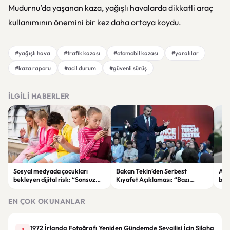
Mudurnu’da yaşanan kaza, yağışlı havalarda dikkatli araç
kullanımının önemini bir kez daha ortaya koydu.
#yağışlı hava
#trafik kazası
#otomobil kazası
#yaralılar
#kaza raporu
#acil durum
#güvenli sürüş
İLGILI HABERLER
Sosyal medyada çocukları
Bakan Tekin’den Serbest
Akı
bekleyen dijital risk: “Sonsuz
Kıyafet Açıklaması: “Bazı
başl
kaydırma” bağımlılığına dikkat
Olumsuzluklar Ortaya Çıktı”
ger
EN ÇOK OKUNANLAR
1972 İrlanda Fotoğrafı Yeniden Gündemde Sevgilisi İçin Silaha