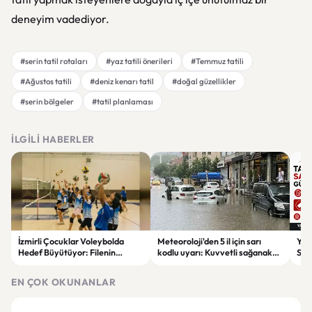
deneyim vadediyor.
#serin tatil rotaları
#yaz tatili önerileri
#Temmuz tatili
#Ağustos tatili
#deniz kenarı tatil
#doğal güzellikler
#serin bölgeler
#tatil planlaması
İLGILI HABERLER
İzmirli Çocuklar Voleybolda
Meteoroloji'den 5 il için sarı
Yaz
Hedef Büyütüyor: Filenin
kodlu uyarı: Kuvvetli sağanak
Spon
Sultanları İlham Kaynağı Oldu
ve fırtına geliyor
Günc
EN ÇOK OKUNANLAR