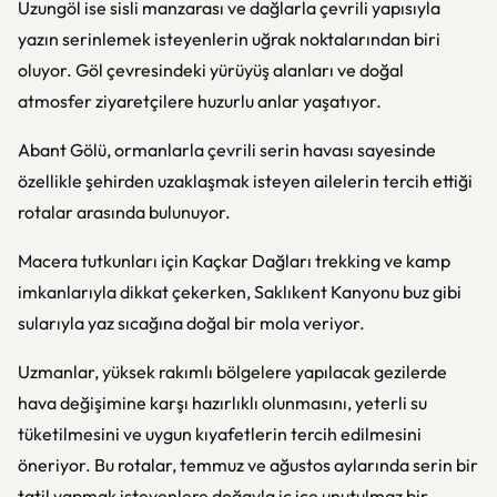
Uzungöl
ise sisli manzarası ve dağlarla çevrili yapısıyla
yazın serinlemek isteyenlerin uğrak noktalarından biri
oluyor. Göl çevresindeki yürüyüş alanları ve doğal
atmosfer ziyaretçilere huzurlu anlar yaşatıyor.
Abant Gölü
, ormanlarla çevrili serin havası sayesinde
özellikle şehirden uzaklaşmak isteyen ailelerin tercih ettiği
rotalar arasında bulunuyor.
Macera tutkunları için
Kaçkar Dağları
trekking ve kamp
imkanlarıyla dikkat çekerken,
Saklıkent Kanyonu
buz gibi
sularıyla yaz sıcağına doğal bir mola veriyor.
Uzmanlar, yüksek rakımlı bölgelere yapılacak gezilerde
hava değişimine karşı hazırlıklı olunmasını, yeterli su
tüketilmesini ve uygun kıyafetlerin tercih edilmesini
öneriyor. Bu rotalar, temmuz ve ağustos aylarında serin bir
tatil yapmak isteyenlere doğayla iç içe unutulmaz bir