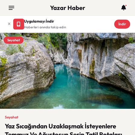
Yazar Haber
Uygulamayı İndir
İndir
Haberleri anında takip edin
Seyahat
Seyahat
Yaz Sıcağından Uzaklaşmak İsteyenlere
Temmuz Ve Ağustosun Serin Tatil Rotaları