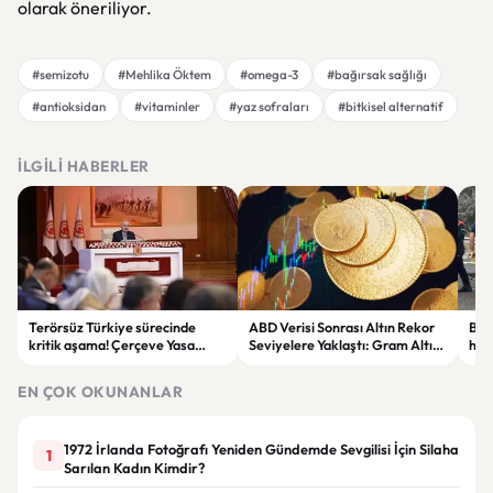
olarak öneriliyor.
#semizotu
#Mehlika Öktem
#omega-3
#bağırsak sağlığı
#antioksidan
#vitaminler
#yaz sofraları
#bitkisel alternatif
İLGILI HABERLER
Terörsüz Türkiye sürecinde
ABD Verisi Sonrası Altın Rekor
Bolu
kritik aşama! Çerçeve Yasa
Seviyelere Yaklaştı: Gram Altın
haya
teklifinde maddeler
6 Bin 700 TL Sınırında
yar
görüşülmeye başlandı
EN ÇOK OKUNANLAR
1972 İrlanda Fotoğrafı Yeniden Gündemde Sevgilisi İçin Silaha
1
Sarılan Kadın Kimdir?