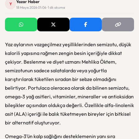
Yazar Haber
Y
18 Mayıs 2026 01:06 · 1 dk okuma
Yaz aylarının vazgeçilmez yeşilliklerinden semizotu, düşük
kalorili yapısına rağmen zengin besin içeriğiyle dikkat
çekiyor. Beslenme ve diyet uzmanı Mehlika Öktem,
semizotunun sadece salatalarda veya yoğurtla
karıştırılarak tüketilen sıradan bir sebze olmadığını
belirtiyor. Portulaca oleracea olarak da bilinen semizotu,
omega-3 yağ asitleri, vitaminler, mineraller ve antioksidan
bileşikler açısından oldukça değerli. Özellikle alfa-linolenik
asit (ALA) içeriği ile balık tüketmeyen bireyler için bitkisel
bir alternatif oluşturuyor.
Omega-3’ün kalp sağlığını desteklemenin yanı sıra