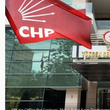
YSK’dan CHP’ye Red Gerekçesi: “Mutlak Butlan Kararı Denetleneme