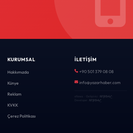
KURUMSAL
İLETIŞIM
+90 501 379 08 08
Hakkımızda
info@yazarhaber.com
Künye
Reklam
KEYDAL
eNews · Geliştirici
·
KEYDAL
Developer
KVKK
Çerez Politikası