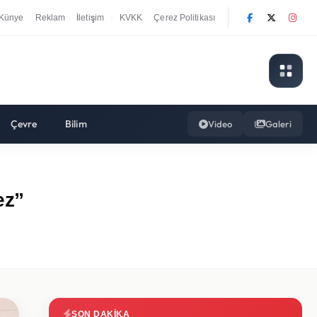
Künye
Reklam
İletişim
KVKK
Çerez Politikası
|
Çevre
Bilim
Video
Galeri
ez”
SON DAKIKA