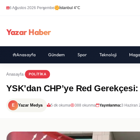
6 Ağustos 2026 Perşembe
İstanbul 4°C
Yazar Haber
Anasayfa
Gündem
Spor
Teknoloji
Maga
Anasayfa
POLITIKA
YSK’dan CHP’ye Red Gerekçesi: 
E
Yazar Medya
5 dk okuma
388 okunma
Yayınlanma:
3 Haziran 