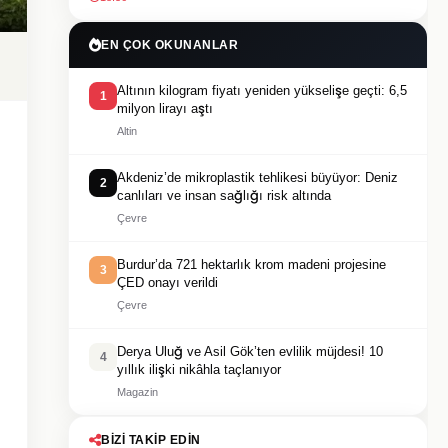
EN ÇOK OKUNANLAR
Altının kilogram fiyatı yeniden yükselişe geçti: 6,5
1
milyon lirayı aştı
Altin
Akdeniz’de mikroplastik tehlikesi büyüyor: Deniz
2
canlıları ve insan sağlığı risk altında
Çevre
Burdur’da 721 hektarlık krom madeni projesine
3
ÇED onayı verildi
Çevre
Derya Uluğ ve Asil Gök’ten evlilik müjdesi! 10
4
yıllık ilişki nikâhla taçlanıyor
Magazin
BIZI TAKIP EDIN