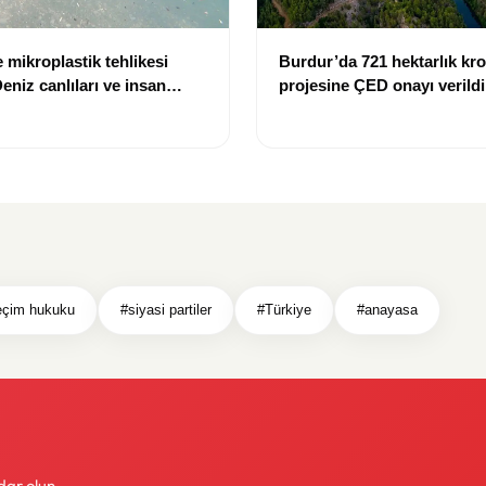
 mikroplastik tehlikesi
Burdur’da 721 hektarlık k
eniz canlıları ve insan
projesine ÇED onayı verildi
k altında
eçim hukuku
#siyasi partiler
#Türkiye
#anayasa
dar olun.