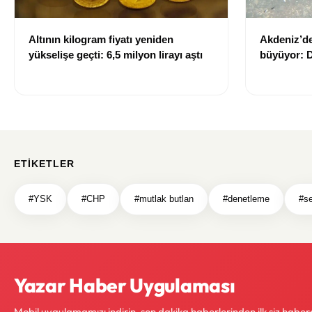
Altının kilogram fiyatı yeniden
Akdeniz’de
yükselişe geçti: 6,5 milyon lirayı aştı
büyüyor: D
sağlığı ris
ETIKETLER
#YSK
#CHP
#mutlak butlan
#denetleme
#s
Yazar Haber Uygulaması
Mobil uygulamamızı indirin, son dakika haberlerinden ilk siz haber