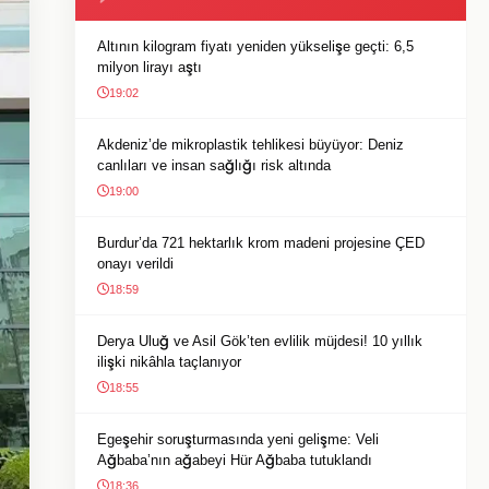
Altının kilogram fiyatı yeniden yükselişe geçti: 6,5
milyon lirayı aştı
19:02
Akdeniz’de mikroplastik tehlikesi büyüyor: Deniz
canlıları ve insan sağlığı risk altında
19:00
Burdur’da 721 hektarlık krom madeni projesine ÇED
onayı verildi
18:59
Derya Uluğ ve Asil Gök’ten evlilik müjdesi! 10 yıllık
ilişki nikâhla taçlanıyor
18:55
Egeşehir soruşturmasında yeni gelişme: Veli
Ağbaba’nın ağabeyi Hür Ağbaba tutuklandı
18:36