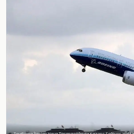
Zayıflama İlaçları Hava Taşımacılığında Kazanç Sağlıyor: Hafif Yo