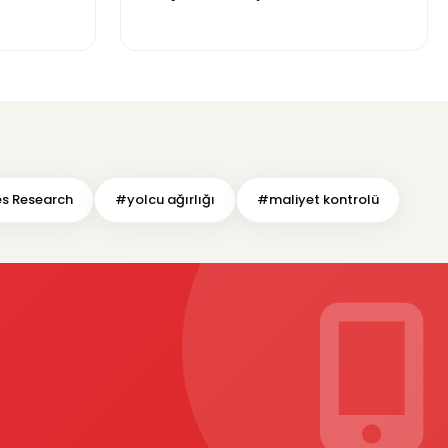
landı
700 TL Sınırında
es Research
#yolcu ağırlığı
#maliyet kontrolü