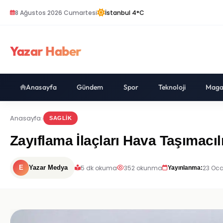
8 Ağustos 2026 Cumartesi
İstanbul 4°C
Yazar Haber
Anasayfa
Gündem
Spor
Teknoloji
Maga
Anasayfa
SAGLIK
Zayıflama İlaçları Hava Taşımacıl
5 dk okuma
352 okunma
23 Oca
E
Yazar Medya
Yayınlanma: