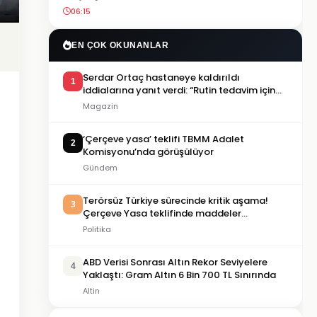
06:15
EN ÇOK OKUNANLAR
Serdar Ortaç hastaneye kaldırıldı
1
iddialarına yanıt verdi: “Rutin tedavim için
buradayım”
Magazin
‘Çerçeve yasa’ teklifi TBMM Adalet
2
Komisyonu’nda görüşülüyor
Gündem
Terörsüz Türkiye sürecinde kritik aşama!
3
Çerçeve Yasa teklifinde maddeler
görüşülmeye başlandı
Politika
ABD Verisi Sonrası Altın Rekor Seviyelere
4
Yaklaştı: Gram Altın 6 Bin 700 TL Sınırında
Altin