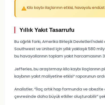
Kilo kaybı ilaçlarının etkisi, havayolu endüst
Yıllık Yakıt Tasarrufu
Bu ağırlık farkı, Amerika Birleşik Devletleri'nde
Southwest ve United için yıllık yaklaşık 580 mily
bu havayollarının toplam yakıt harcamasının 3
Jefferies, bu araştırmayı kilo kaybı ilaçlarının
kaybının yakıt maliyetine etkisi” raporunun ard
Analistler, “İlaç artık hap formunda ve obezit
çevresinde daha büyük etkiler oluşturabilir” şe