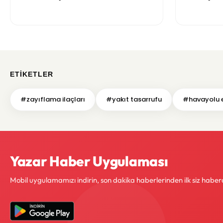
için buradayım”
ETIKETLER
#zayıflama ilaçları
#yakıt tasarrufu
#havayolu e
Yazar Haber Uygulaması
Mobil uygulamamızı indirin, son dakika haberlerinden ilk siz haber