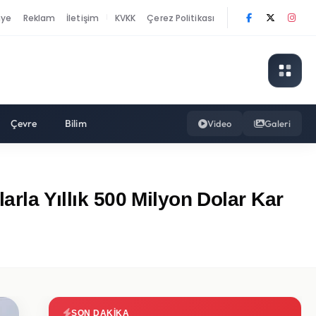
nye
Reklam
İletişim
KVKK
Çerez Politikası
|
Çevre
Bilim
Video
Galeri
arla Yıllık 500 Milyon Dolar Kar
SON DAKIKA