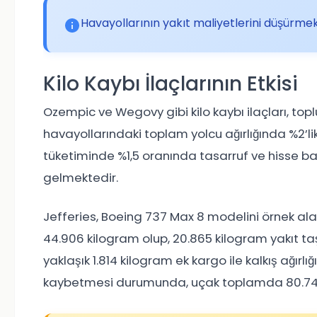
Havayollarının yakıt maliyetlerini düşürme
Kilo Kaybı İlaçlarının Etkisi
Ozempic ve Wegovy gibi kilo kaybı ilaçları, top
havayollarındaki toplam yolcu ağırlığında %2’l
tüketiminde %1,5 oranında tasarruf ve hisse b
gelmektedir.
Jefferies, Boeing 737 Max 8 modelini örnek alara
44.906 kilogram olup, 20.865 kilogram yakıt t
yaklaşık 1.814 kilogram ek kargo ile kalkış ağırl
kaybetmesi durumunda, uçak toplamda 80.742 