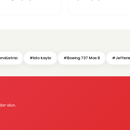
maddeler görüşülmeye baş
ndüstrisi
#kilo kaybı
#Boeing 737 Max 8
#Jefferi
dar olun.