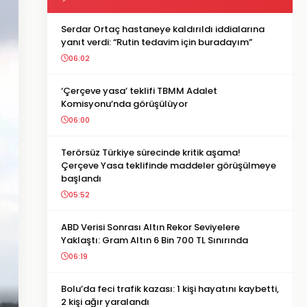
Serdar Ortaç hastaneye kaldırıldı iddialarına
yanıt verdi: “Rutin tedavim için buradayım”
06:02
‘Çerçeve yasa’ teklifi TBMM Adalet
Komisyonu’nda görüşülüyor
06:00
Terörsüz Türkiye sürecinde kritik aşama!
Çerçeve Yasa teklifinde maddeler görüşülmeye
başlandı
05:52
ABD Verisi Sonrası Altın Rekor Seviyelere
Yaklaştı: Gram Altın 6 Bin 700 TL Sınırında
06:19
Bolu’da feci trafik kazası: 1 kişi hayatını kaybetti,
2 kişi ağır yaralandı