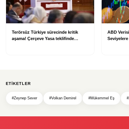
Terörsüz Türkiye sürecinde kritik
ABD Verisi
aşama! Çerçeve Yasa teklifinde
Seviyelere
maddeler görüşülmeye başlandı
700 TL Sın
ETIKETLER
#Zeynep Sever
#Volkan Demirel
#Mükemmel Eş
#