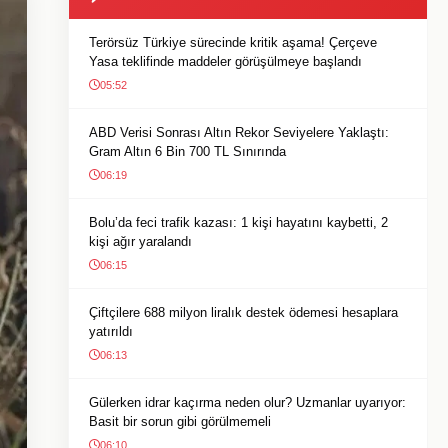
Terörsüz Türkiye sürecinde kritik aşama! Çerçeve
Yasa teklifinde maddeler görüşülmeye başlandı
05:52
ABD Verisi Sonrası Altın Rekor Seviyelere Yaklaştı:
Gram Altın 6 Bin 700 TL Sınırında
06:19
Bolu’da feci trafik kazası: 1 kişi hayatını kaybetti, 2
kişi ağır yaralandı
06:15
Çiftçilere 688 milyon liralık destek ödemesi hesaplara
yatırıldı
06:13
Gülerken idrar kaçırma neden olur? Uzmanlar uyarıyor:
Basit bir sorun gibi görülmemeli
06:10