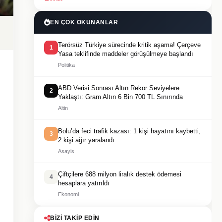
EN ÇOK OKUNANLAR
Terörsüz Türkiye sürecinde kritik aşama! Çerçeve
1
Yasa teklifinde maddeler görüşülmeye başlandı
Politika
ABD Verisi Sonrası Altın Rekor Seviyelere
2
Yaklaştı: Gram Altın 6 Bin 700 TL Sınırında
Altin
Bolu’da feci trafik kazası: 1 kişi hayatını kaybetti,
3
2 kişi ağır yaralandı
Asayis
Çiftçilere 688 milyon liralık destek ödemesi
4
hesaplara yatırıldı
Ekonomi
BIZI TAKIP EDIN