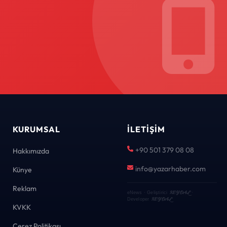
KURUMSAL
İLETIŞIM
+90 501 379 08 08
Hakkımızda
info@yazarhaber.com
Künye
Reklam
KEYDAL
eNews · Geliştirici
·
KEYDAL
Developer
KVKK
Çerez Politikası