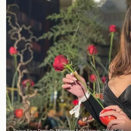
Zeynep Sever Demirel'in 'Mükemmel Eş' Açıklaması Dikkat Çekti