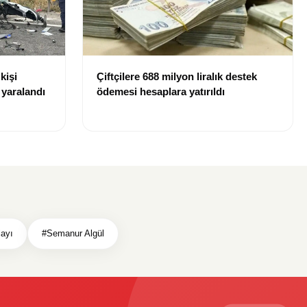
kişi
Çiftçilere 688 milyon liralık destek
r yaralandı
ödemesi hesaplara yatırıldı
layı
#Semanur Algül