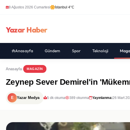
8 Ağustos 2026 Cumartesi
İstanbul 4°C
Yazar Haber
Anasayfa
Gündem
Spor
Teknoloji
Maga
Anasayfa
MAGAZIN
Zeynep Sever Demirel'in 'Mükemm
E
Yazar Medya
5 dk okuma
389 okunma
Yayınlanma:
26 Mart 20