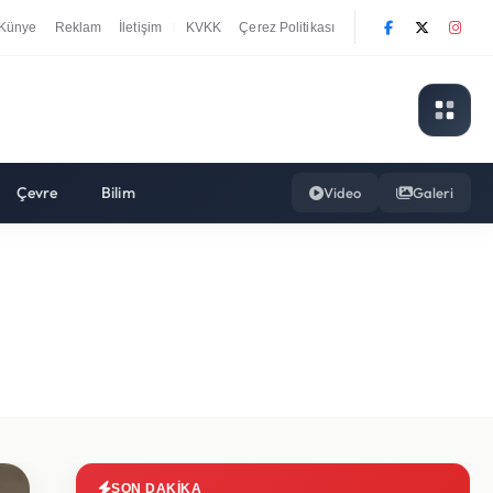
Künye
Reklam
İletişim
KVKK
Çerez Politikası
|
Çevre
Bilim
Video
Galeri
SON DAKIKA