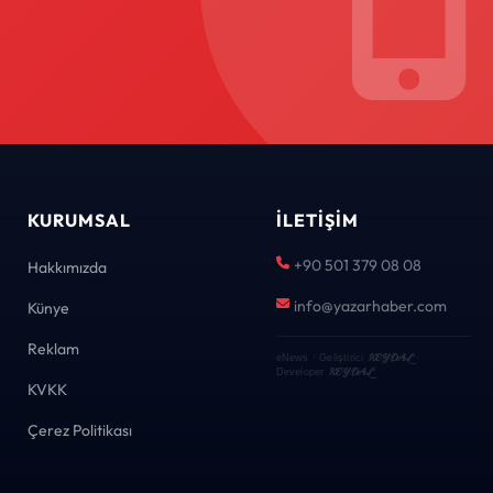
KURUMSAL
İLETIŞIM
+90 501 379 08 08
Hakkımızda
info@yazarhaber.com
Künye
Reklam
KEYDAL
eNews · Geliştirici
·
KEYDAL
Developer
KVKK
Çerez Politikası