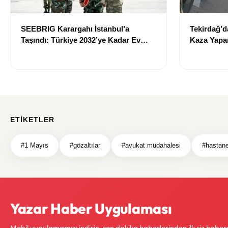
SEEBRIG Karargahı İstanbul’a
Tekirdağ’d
Taşındı: Türkiye 2032’ye Kadar Ev
Kaza Yapa
Sahibi Olacak
Hayatını K
ETIKETLER
#1 Mayıs
#gözaltılar
#avukat müdahalesi
#hastane
Yazar Haber Uygulaması
Mobil uygulamamızı indirin, son dakika haberlerinden ilk siz haber