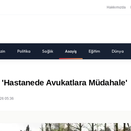
Hakkımızda
zin
Politika
Sağlık
Asayiş
Eğitim
Dünya
a: 'Hastanede Avukatlara Müdahale'
26 05:36