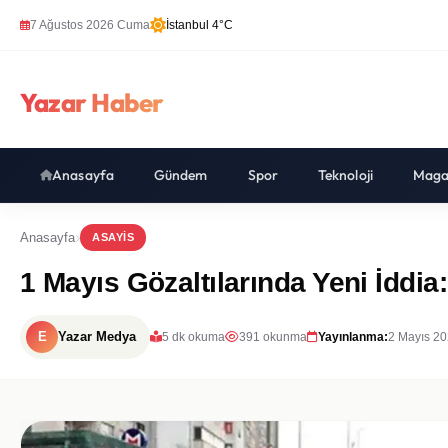
7 Ağustos 2026 Cuma
İstanbul 4°C
Yazar Haber
Anasayfa
Gündem
Spor
Teknoloji
Maga
Anasayfa
ASAYIS
1 Mayıs Gözaltılarında Yeni İddi
E
Yazar Medya
5 dk okuma
391 okunma
Yayınlanma:
2 Mayıs 20