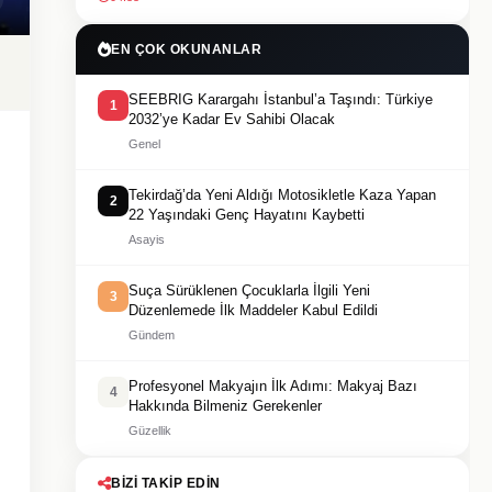
EN ÇOK OKUNANLAR
SEEBRIG Karargahı İstanbul’a Taşındı: Türkiye
1
2032’ye Kadar Ev Sahibi Olacak
Genel
Tekirdağ’da Yeni Aldığı Motosikletle Kaza Yapan
2
22 Yaşındaki Genç Hayatını Kaybetti
Asayis
Suça Sürüklenen Çocuklarla İlgili Yeni
3
Düzenlemede İlk Maddeler Kabul Edildi
Gündem
Profesyonel Makyajın İlk Adımı: Makyaj Bazı
4
Hakkında Bilmeniz Gerekenler
Güzellik
BIZI TAKIP EDIN