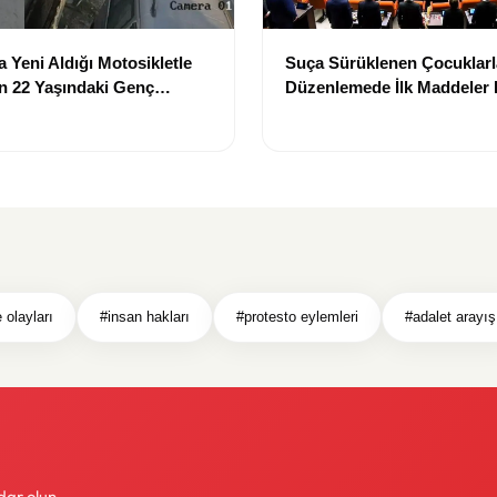
a Yeni Aldığı Motosikletle
Suça Sürüklenen Çocuklarla 
n 22 Yaşındaki Genç
Düzenlemede İlk Maddeler 
aybetti
Edildi
 olayları
#insan hakları
#protesto eylemleri
#adalet arayış
dar olun.