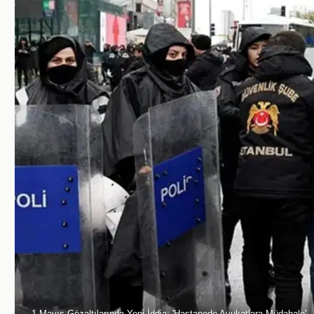
1 Mayıs Gözaltılarında Yeni İddia: 'Hastanede Avukatlara Müdahale'