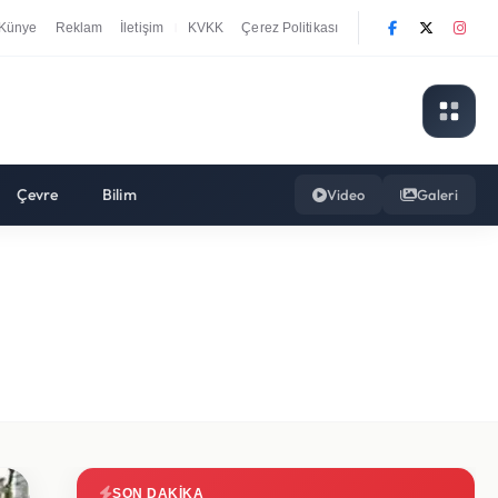
Künye
Reklam
İletişim
KVKK
Çerez Politikası
|
Çevre
Bilim
Video
Galeri
SON DAKIKA