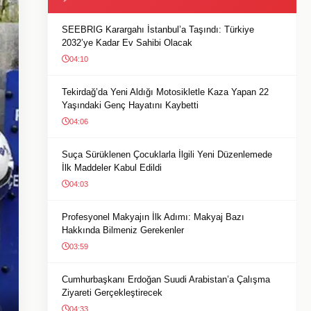
SEEBRIG Karargahı İstanbul’a Taşındı: Türkiye
2032’ye Kadar Ev Sahibi Olacak
04:10
Tekirdağ’da Yeni Aldığı Motosikletle Kaza Yapan 22
Yaşındaki Genç Hayatını Kaybetti
04:06
Suça Sürüklenen Çocuklarla İlgili Yeni Düzenlemede
İlk Maddeler Kabul Edildi
04:03
Profesyonel Makyajın İlk Adımı: Makyaj Bazı
Hakkında Bilmeniz Gerekenler
03:59
Cumhurbaşkanı Erdoğan Suudi Arabistan’a Çalışma
Ziyareti Gerçekleştirecek
04:33