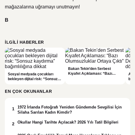
mağazalarına uğramayı unutmayın!
B
İLGILI HABERLER
Bakan Tekin’den Serbest
Kıyafet Açıklaması: “Bazı
Sosyal medyada çocukları
Akı
Olumsuzluklar Ortaya Çıktı”
bekleyen dijital risk: “Sonsuz
başl
kaydırma” bağımlılığına dikkat
ger
EN ÇOK OKUNANLAR
1972 İrlanda Fotoğrafı Yeniden Gündemde Sevgilisi İçin
1
Silaha Sarılan Kadın Kimdir?
Okullar Hangi Tarihte Açılacak? 2026 Yılı Tatil Bilgileri
2