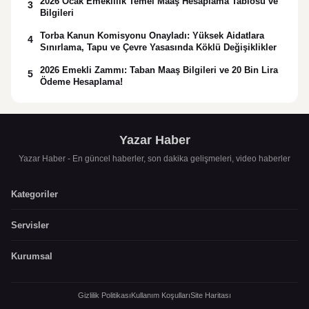
2026 Ocak Emeklilik Temel Maaş Hesaplama Tablosu ve
3
Bilgileri
Torba Kanun Komisyonu Onayladı: Yüksek Aidatlara
4
Sınırlama, Tapu ve Çevre Yasasında Köklü Değişiklikler
2026 Emekli Zammı: Taban Maaş Bilgileri ve 20 Bin Lira
5
Ödeme Hesaplama!
Yazar Haber
Yazar Haber - En güncel haberler, son dakika gelişmeleri, video haberler
Kategoriler
Servisler
Kurumsal
Gizlilik Politikası
Kullanım Koşulları
Site Haritası