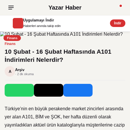
Yazar Haber
Uygulamayı İndir
İndir
Haberleri anında takip edin
Finans
Finans
10 Şubat - 16 Şubat Haftasında A101
İndirimleri Nelerdir?
Arşiv
A
· 2 dk okuma
Türkiye'nin en büyük perakende market zincirleri arasında
yer alan A101, BİM ve ŞOK, her hafta düzenli olarak
yayınladıkları aktüel ürün kataloglarıyla müşterilerine cazip