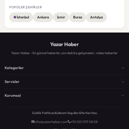
POPÜLER ŞEHIRLER
İstanbul
Ankara
İzmir
Bursa
Antalya
Yazar Haber
Yazar Haber - En güncel haberler, son dakika gelişmeleri, video haberler
Kategoriler
Servisler
Kurumsal
Gizlilik Politikası
Kullanım Koşulları
Site Haritası
info@yazarhaber.com
+90 501 379 08 08